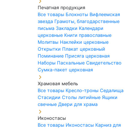
Печатная продукция
Все товары
Блокноты
Вифлеемская
звезда
Грамоты, благодарственные
письма
Закладки
Календари
церковные
Книги православные
Молитвы
Наклейки церковные
Открытки
Плакат церковный
Поминание
Присяга церковная
Наборы Пасхальные
Свидетельство
Сумка-пакет церковная
Храмовая мебель
Все товары
Кресло-троны
Седалища
Стасидии
Столы литийные
Ящики
свечные
Двери для храма
Иконостасы
Все товары
Иконостасы
Карниз для