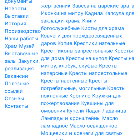
документы
жертвенник
Завеса на царские врата
Новости
Иконки на митру
Кадила
Капсула для
Выставки
закладки храма
Книги
История
богослужебные
Киоты для храма
Производство
Ковчеги для преждеосвященных
Наши работы
даров
Копие
Крестики нательные
Храм
Музей
Крест-иконы запрестольные
Кресты
Выставочные
для дома
Кресты на купол
Кресты на
залы
Закупки,
митру, клобук, скуфью
Кресты
реализация
наперсные
Кресты напрестольные
Вакансии
Кресты настенные
Кресты
Полезные
погребальные, могильные
Кресты
ссылки
поклонные
Кропило
Кружки для
Отзывы
пожертвования
Кувшины для
Контакты
омовения
Купели
Ладан
Ладаница
Лампады и кронштейны
Масло
лампадное
Масло освященное
Мощевики и ковчеги для святых