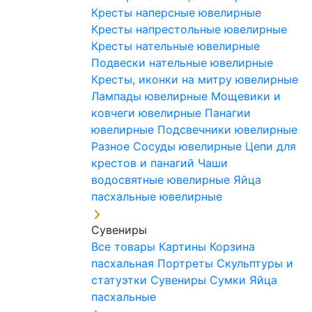
Кресты наперсные ювелирные
Кресты напрестольные ювелирные
Кресты нательные ювелирные
Подвески нательные ювелирные
Кресты, иконки на митру ювелирные
Лампады ювелирные
Мощевики и
ковчеги ювелирные
Панагии
ювелирные
Подсвечники ювелирные
Разное
Сосуды ювелирные
Цепи для
крестов и панагий
Чаши
водосвятные ювелирные
Яйца
пасхальные ювелирные
Сувениры
Все товары
Картины
Корзина
пасхальная
Портреты
Скульптуры и
статуэтки
Сувениры
Сумки
Яйца
пасхальные