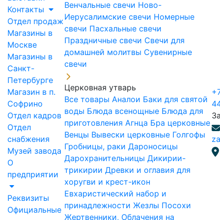
Венчальные свечи
Ново-
Контакты
Иерусалимские свечи
Номерные
Отдел продаж
свечи
Пасхальные свечи
Магазины в
Праздничные свечи
Свечи для
Москве
домашней молитвы
Сувенирные
Магазины в
свечи
Санкт-
Петербурге
Церковная утварь
Магазин в п.
+7
Все товары
Аналои
Баки для святой
Софрино
4
воды
Блюда всенощные
Блюда для
Отдел кадров
З
приготовления Агнца
Бра церковные
Отдел
Венцы
Вывески церковные
Голгофы
снабжения
za
Гробницы, раки
Дароносицы
Музей завода
Дарохранительницы
Дикирии-
О
трикирии
Древки и оглавия для
предприятии
хоругви и крест-икон
Евхаристический набор и
Реквизиты
принадлежности
Жезлы Посохи
Официальные
Жертвенники, Облачения на