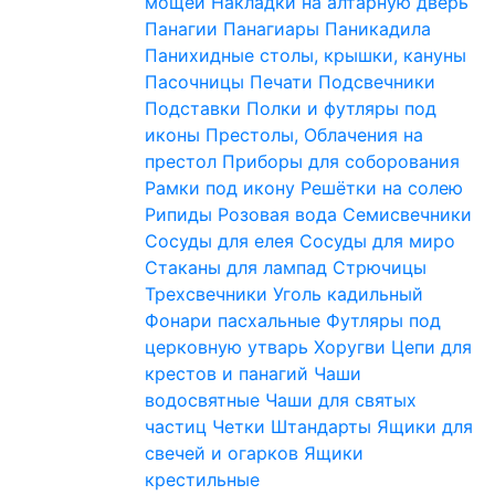
мощей
Накладки на алтарную дверь
Панагии
Панагиары
Паникадила
Панихидные столы, крышки, кануны
Пасочницы
Печати
Подсвечники
Подставки
Полки и футляры под
иконы
Престолы, Облачения на
престол
Приборы для соборования
Рамки под икону
Решётки на солею
Рипиды
Розовая вода
Семисвечники
Сосуды для елея
Сосуды для миро
Стаканы для лампад
Стрючицы
Трехсвечники
Уголь кадильный
Фонари пасхальные
Футляры под
церковную утварь
Хоругви
Цепи для
крестов и панагий
Чаши
водосвятные
Чаши для святых
частиц
Четки
Штандарты
Ящики для
свечей и огарков
Ящики
крестильные