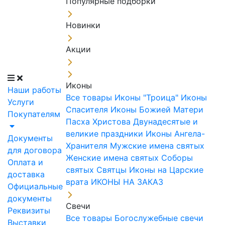
Популярные подборки
Новинки
Акции
Иконы
Наши работы
Все товары
Иконы "Троица"
Иконы
Услуги
Спасителя
Иконы Божией Матери
Покупателям
Пасха Христова
Двунадесятые и
великие праздники
Иконы Ангела-
Документы
Хранителя
Мужские имена святых
для договора
Женские имена святых
Соборы
Оплата и
святых
Святцы
Иконы на Царские
доставка
врата
ИКОНЫ НА ЗАКАЗ
Официальные
документы
Свечи
Реквизиты
Все товары
Богослужебные свечи
Выставки