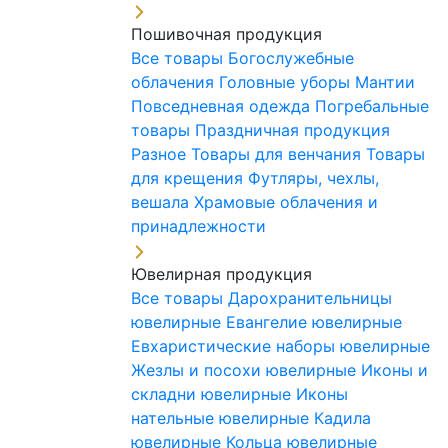
Пошивочная продукция
Все товары
Богослужебные
облачения
Головные уборы
Мантии
Повседневная одежда
Погребальные
товары
Праздничная продукция
Разное
Товары для венчания
Товары
для крещения
Футляры, чехлы,
вешала
Храмовые облачения и
принадлежности
Ювелирная продукция
Все товары
Дарохранительницы
ювелирные
Евангелие ювелирные
Евхаристические наборы ювелирные
Жезлы и посохи ювелирные
Иконы и
складни ювелирные
Иконы
нательные ювелирные
Кадила
ювелирные
Кольца ювелирные