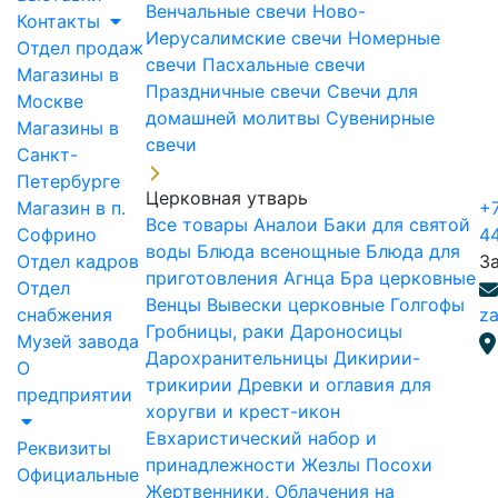
Венчальные свечи
Ново-
Контакты
Иерусалимские свечи
Номерные
Отдел продаж
свечи
Пасхальные свечи
Магазины в
Праздничные свечи
Свечи для
Москве
домашней молитвы
Сувенирные
Магазины в
свечи
Санкт-
Петербурге
Церковная утварь
Магазин в п.
+7
Все товары
Аналои
Баки для святой
Софрино
4
воды
Блюда всенощные
Блюда для
Отдел кадров
З
приготовления Агнца
Бра церковные
Отдел
Венцы
Вывески церковные
Голгофы
снабжения
za
Гробницы, раки
Дароносицы
Музей завода
Дарохранительницы
Дикирии-
О
трикирии
Древки и оглавия для
предприятии
хоругви и крест-икон
Евхаристический набор и
Реквизиты
принадлежности
Жезлы Посохи
Официальные
Жертвенники, Облачения на