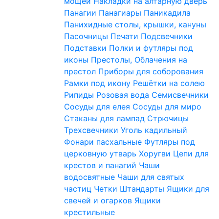
мощей
Накладки на алтарную дверь
Панагии
Панагиары
Паникадила
Панихидные столы, крышки, кануны
Пасочницы
Печати
Подсвечники
Подставки
Полки и футляры под
иконы
Престолы, Облачения на
престол
Приборы для соборования
Рамки под икону
Решётки на солею
Рипиды
Розовая вода
Семисвечники
Сосуды для елея
Сосуды для миро
Стаканы для лампад
Стрючицы
Трехсвечники
Уголь кадильный
Фонари пасхальные
Футляры под
церковную утварь
Хоругви
Цепи для
крестов и панагий
Чаши
водосвятные
Чаши для святых
частиц
Четки
Штандарты
Ящики для
свечей и огарков
Ящики
крестильные