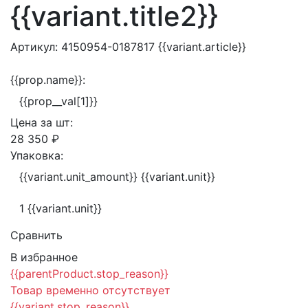
{{variant.title2}}
Артикул:
4150954-0187817
{{variant.article}}
{{prop.name}}:
{{prop__val[1]}}
Цена за
шт:
28 350 ₽
Упаковка:
{{variant.unit_amount}} {{variant.unit}}
1 {{variant.unit}}
Сравнить
В избранное
{{parentProduct.stop_reason}}
Товар временно отсутствует
{{variant.stop_reason}}