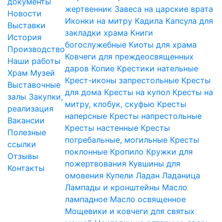
документы
жертвенник
Завеса на царские врата
Новости
Иконки на митру
Кадила
Капсула для
Выставки
закладки храма
Книги
История
богослужебные
Киоты для храма
Производство
Ковчеги для преждеосвященных
Наши работы
даров
Копие
Крестики нательные
Храм
Музей
Крест-иконы запрестольные
Кресты
Выставочные
для дома
Кресты на купол
Кресты на
залы
Закупки,
митру, клобук, скуфью
Кресты
реализация
наперсные
Кресты напрестольные
Вакансии
Кресты настенные
Кресты
Полезные
погребальные, могильные
Кресты
ссылки
поклонные
Кропило
Кружки для
Отзывы
пожертвования
Кувшины для
Контакты
омовения
Купели
Ладан
Ладаница
Лампады и кронштейны
Масло
лампадное
Масло освященное
Мощевики и ковчеги для святых