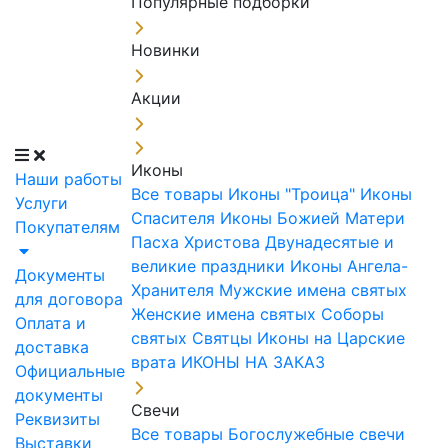
Популярные подборки
Новинки
Акции
Иконы
Наши работы
Все товары
Иконы "Троица"
Иконы
Услуги
Спасителя
Иконы Божией Матери
Покупателям
Пасха Христова
Двунадесятые и
великие праздники
Иконы Ангела-
Документы
Хранителя
Мужские имена святых
для договора
Женские имена святых
Соборы
Оплата и
святых
Святцы
Иконы на Царские
доставка
врата
ИКОНЫ НА ЗАКАЗ
Официальные
документы
Свечи
Реквизиты
Все товары
Богослужебные свечи
Выставки