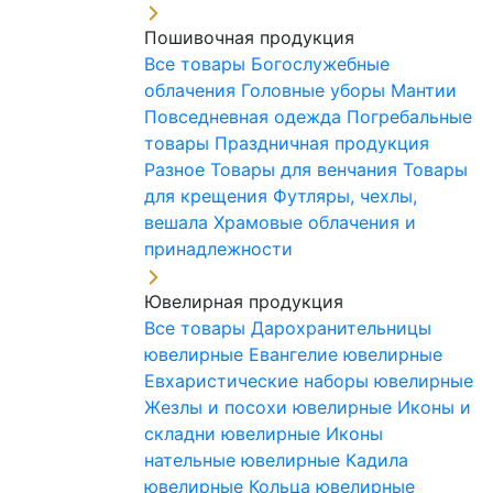
Пошивочная продукция
Все товары
Богослужебные
облачения
Головные уборы
Мантии
Повседневная одежда
Погребальные
товары
Праздничная продукция
Разное
Товары для венчания
Товары
для крещения
Футляры, чехлы,
вешала
Храмовые облачения и
принадлежности
Ювелирная продукция
Все товары
Дарохранительницы
ювелирные
Евангелие ювелирные
Евхаристические наборы ювелирные
Жезлы и посохи ювелирные
Иконы и
складни ювелирные
Иконы
нательные ювелирные
Кадила
ювелирные
Кольца ювелирные