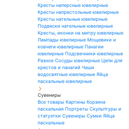
Кресты наперсные ювелирные
Кресты напрестольные ювелирные
Кресты нательные ювелирные
Подвески нательные ювелирные
Кресты, иконки на митру ювелирные
Лампады ювелирные
Мощевики и
ковчеги ювелирные
Панагии
ювелирные
Подсвечники ювелирные
Разное
Сосуды ювелирные
Цепи для
крестов и панагий
Чаши
водосвятные ювелирные
Яйца
пасхальные ювелирные
Сувениры
Все товары
Картины
Корзина
пасхальная
Портреты
Скульптуры и
статуэтки
Сувениры
Сумки
Яйца
пасхальные