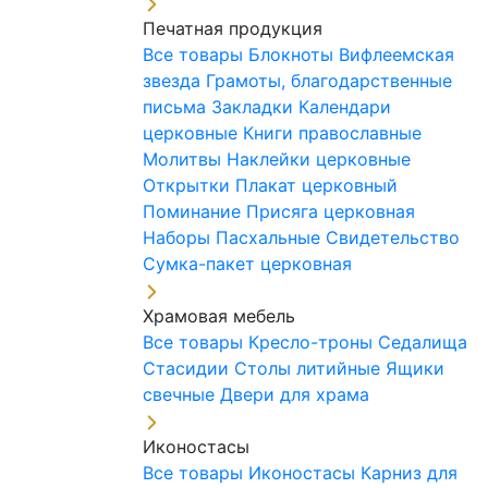
Печатная продукция
Все товары
Блокноты
Вифлеемская
звезда
Грамоты, благодарственные
письма
Закладки
Календари
церковные
Книги православные
Молитвы
Наклейки церковные
Открытки
Плакат церковный
Поминание
Присяга церковная
Наборы Пасхальные
Свидетельство
Сумка-пакет церковная
Храмовая мебель
Все товары
Кресло-троны
Седалища
Стасидии
Столы литийные
Ящики
свечные
Двери для храма
Иконостасы
Все товары
Иконостасы
Карниз для