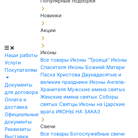
Популярные подборки
Новинки
Акции
Иконы
Наши работы
Все товары
Иконы "Троица"
Иконы
Услуги
Спасителя
Иконы Божией Матери
Покупателям
Пасха Христова
Двунадесятые и
великие праздники
Иконы Ангела-
Документы
Хранителя
Мужские имена святых
для договора
Женские имена святых
Соборы
Оплата и
святых
Святцы
Иконы на Царские
доставка
врата
ИКОНЫ НА ЗАКАЗ
Официальные
документы
Свечи
Реквизиты
Все товары
Богослужебные свечи
Выставки