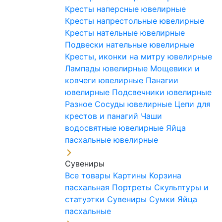
Кресты наперсные ювелирные
Кресты напрестольные ювелирные
Кресты нательные ювелирные
Подвески нательные ювелирные
Кресты, иконки на митру ювелирные
Лампады ювелирные
Мощевики и
ковчеги ювелирные
Панагии
ювелирные
Подсвечники ювелирные
Разное
Сосуды ювелирные
Цепи для
крестов и панагий
Чаши
водосвятные ювелирные
Яйца
пасхальные ювелирные
Сувениры
Все товары
Картины
Корзина
пасхальная
Портреты
Скульптуры и
статуэтки
Сувениры
Сумки
Яйца
пасхальные