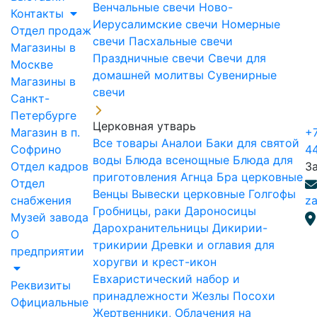
Венчальные свечи
Ново-
Контакты
Иерусалимские свечи
Номерные
Отдел продаж
свечи
Пасхальные свечи
Магазины в
Праздничные свечи
Свечи для
Москве
домашней молитвы
Сувенирные
Магазины в
свечи
Санкт-
Петербурге
Церковная утварь
Магазин в п.
+7
Все товары
Аналои
Баки для святой
Софрино
4
воды
Блюда всенощные
Блюда для
Отдел кадров
З
приготовления Агнца
Бра церковные
Отдел
Венцы
Вывески церковные
Голгофы
снабжения
za
Гробницы, раки
Дароносицы
Музей завода
Дарохранительницы
Дикирии-
О
трикирии
Древки и оглавия для
предприятии
хоругви и крест-икон
Евхаристический набор и
Реквизиты
принадлежности
Жезлы Посохи
Официальные
Жертвенники, Облачения на