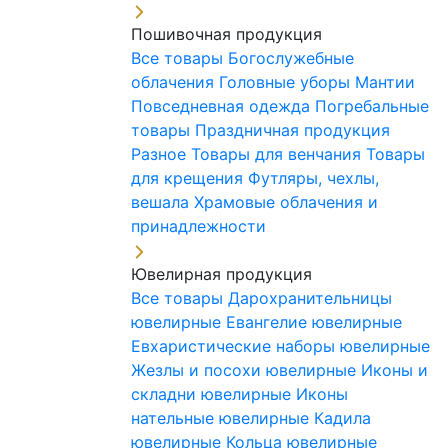
Пошивочная продукция
Все товары
Богослужебные
облачения
Головные уборы
Мантии
Повседневная одежда
Погребальные
товары
Праздничная продукция
Разное
Товары для венчания
Товары
для крещения
Футляры, чехлы,
вешала
Храмовые облачения и
принадлежности
Ювелирная продукция
Все товары
Дарохранительницы
ювелирные
Евангелие ювелирные
Евхаристические наборы ювелирные
Жезлы и посохи ювелирные
Иконы и
складни ювелирные
Иконы
нательные ювелирные
Кадила
ювелирные
Кольца ювелирные