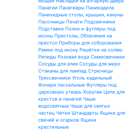
мощей
Накладки на алтарную дверь
Панагии
Панагиары
Паникадила
Панихидные столы, крышки, кануны
Пасочницы
Печати
Подсвечники
Подставки
Полки и футляры под
иконы
Престолы, Облачения на
престол
Приборы для соборования
Рамки под икону
Решётки на солею
Рипиды
Розовая вода
Семисвечники
Сосуды для елея
Сосуды для миро
Стаканы для лампад
Стрючицы
Трехсвечники
Уголь кадильный
Фонари пасхальные
Футляры под
церковную утварь
Хоругви
Цепи для
крестов и панагий
Чаши
водосвятные
Чаши для святых
частиц
Четки
Штандарты
Ящики для
свечей и огарков
Ящики
крестильные