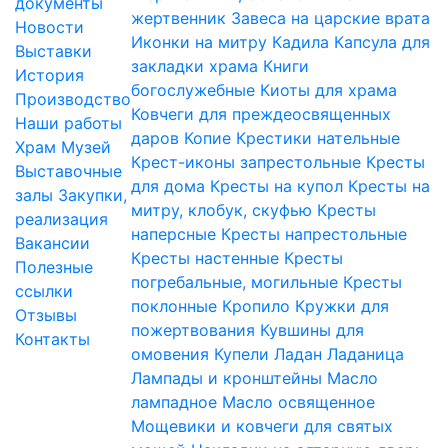
документы
жертвенник
Завеса на царские врата
Новости
Иконки на митру
Кадила
Капсула для
Выставки
закладки храма
Книги
История
богослужебные
Киоты для храма
Производство
Ковчеги для преждеосвященных
Наши работы
даров
Копие
Крестики нательные
Храм
Музей
Крест-иконы запрестольные
Кресты
Выставочные
для дома
Кресты на купол
Кресты на
залы
Закупки,
митру, клобук, скуфью
Кресты
реализация
наперсные
Кресты напрестольные
Вакансии
Кресты настенные
Кресты
Полезные
погребальные, могильные
Кресты
ссылки
поклонные
Кропило
Кружки для
Отзывы
пожертвования
Кувшины для
Контакты
омовения
Купели
Ладан
Ладаница
Лампады и кронштейны
Масло
лампадное
Масло освященное
Мощевики и ковчеги для святых