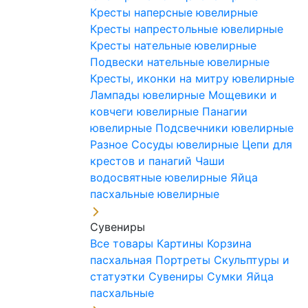
Кресты наперсные ювелирные
Кресты напрестольные ювелирные
Кресты нательные ювелирные
Подвески нательные ювелирные
Кресты, иконки на митру ювелирные
Лампады ювелирные
Мощевики и
ковчеги ювелирные
Панагии
ювелирные
Подсвечники ювелирные
Разное
Сосуды ювелирные
Цепи для
крестов и панагий
Чаши
водосвятные ювелирные
Яйца
пасхальные ювелирные
Сувениры
Все товары
Картины
Корзина
пасхальная
Портреты
Скульптуры и
статуэтки
Сувениры
Сумки
Яйца
пасхальные