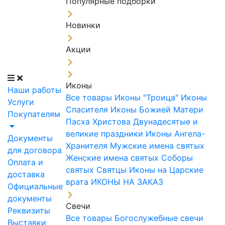
Популярные подборки
Новинки
Акции
Иконы
Наши работы
Все товары
Иконы "Троица"
Иконы
Услуги
Спасителя
Иконы Божией Матери
Покупателям
Пасха Христова
Двунадесятые и
великие праздники
Иконы Ангела-
Документы
Хранителя
Мужские имена святых
для договора
Женские имена святых
Соборы
Оплата и
святых
Святцы
Иконы на Царские
доставка
врата
ИКОНЫ НА ЗАКАЗ
Официальные
документы
Свечи
Реквизиты
Все товары
Богослужебные свечи
Выставки