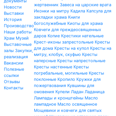
документы
жертвенник
Завеса на царские врата
Новости
Иконки на митру
Кадила
Капсула для
Выставки
закладки храма
Книги
История
богослужебные
Киоты для храма
Производство
Ковчеги для преждеосвященных
Наши работы
даров
Копие
Крестики нательные
Храм
Музей
Крест-иконы запрестольные
Кресты
Выставочные
для дома
Кресты на купол
Кресты на
залы
Закупки,
митру, клобук, скуфью
Кресты
реализация
наперсные
Кресты напрестольные
Вакансии
Кресты настенные
Кресты
Полезные
погребальные, могильные
Кресты
ссылки
поклонные
Кропило
Кружки для
Отзывы
пожертвования
Кувшины для
Контакты
омовения
Купели
Ладан
Ладаница
Лампады и кронштейны
Масло
лампадное
Масло освященное
Мощевики и ковчеги для святых