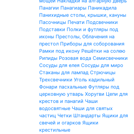
мощей
Накладки на алтарную дверь
Панагии
Панагиары
Паникадила
Панихидные столы, крышки, кануны
Пасочницы
Печати
Подсвечники
Подставки
Полки и футляры под
иконы
Престолы, Облачения на
престол
Приборы для соборования
Рамки под икону
Решётки на солею
Рипиды
Розовая вода
Семисвечники
Сосуды для елея
Сосуды для миро
Стаканы для лампад
Стрючицы
Трехсвечники
Уголь кадильный
Фонари пасхальные
Футляры под
церковную утварь
Хоругви
Цепи для
крестов и панагий
Чаши
водосвятные
Чаши для святых
частиц
Четки
Штандарты
Ящики для
свечей и огарков
Ящики
крестильные