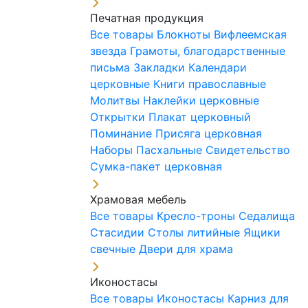
Печатная продукция
Все товары
Блокноты
Вифлеемская
звезда
Грамоты, благодарственные
письма
Закладки
Календари
церковные
Книги православные
Молитвы
Наклейки церковные
Открытки
Плакат церковный
Поминание
Присяга церковная
Наборы Пасхальные
Свидетельство
Сумка-пакет церковная
Храмовая мебель
Все товары
Кресло-троны
Седалища
Стасидии
Столы литийные
Ящики
свечные
Двери для храма
Иконостасы
Все товары
Иконостасы
Карниз для