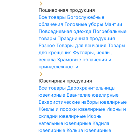
Пошивочная продукция
Все товары
Богослужебные
облачения
Головные уборы
Мантии
Повседневная одежда
Погребальные
товары
Праздничная продукция
Разное
Товары для венчания
Товары
для крещения
Футляры, чехлы,
вешала
Храмовые облачения и
принадлежности
Ювелирная продукция
Все товары
Дарохранительницы
ювелирные
Евангелие ювелирные
Евхаристические наборы ювелирные
Жезлы и посохи ювелирные
Иконы и
складни ювелирные
Иконы
нательные ювелирные
Кадила
ювелирные
Кольца ювелирные