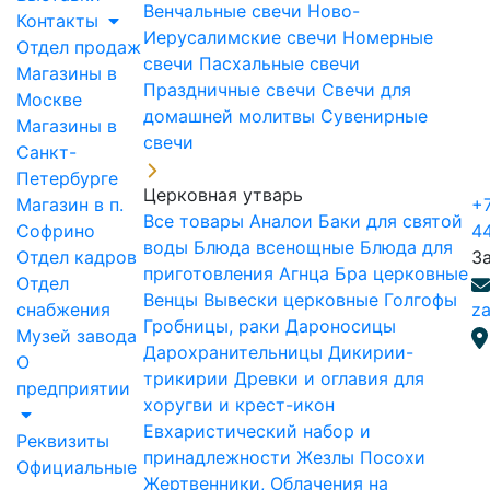
Венчальные свечи
Ново-
Контакты
Иерусалимские свечи
Номерные
Отдел продаж
свечи
Пасхальные свечи
Магазины в
Праздничные свечи
Свечи для
Москве
домашней молитвы
Сувенирные
Магазины в
свечи
Санкт-
Петербурге
Церковная утварь
Магазин в п.
+7
Все товары
Аналои
Баки для святой
Софрино
4
воды
Блюда всенощные
Блюда для
Отдел кадров
З
приготовления Агнца
Бра церковные
Отдел
Венцы
Вывески церковные
Голгофы
снабжения
za
Гробницы, раки
Дароносицы
Музей завода
Дарохранительницы
Дикирии-
О
трикирии
Древки и оглавия для
предприятии
хоругви и крест-икон
Евхаристический набор и
Реквизиты
принадлежности
Жезлы Посохи
Официальные
Жертвенники, Облачения на