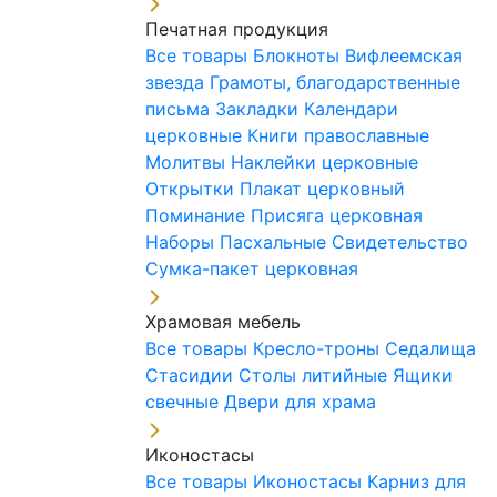
Печатная продукция
Все товары
Блокноты
Вифлеемская
звезда
Грамоты, благодарственные
письма
Закладки
Календари
церковные
Книги православные
Молитвы
Наклейки церковные
Открытки
Плакат церковный
Поминание
Присяга церковная
Наборы Пасхальные
Свидетельство
Сумка-пакет церковная
Храмовая мебель
Все товары
Кресло-троны
Седалища
Стасидии
Столы литийные
Ящики
свечные
Двери для храма
Иконостасы
Все товары
Иконостасы
Карниз для