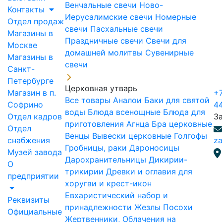
Венчальные свечи
Ново-
Контакты
Иерусалимские свечи
Номерные
Отдел продаж
свечи
Пасхальные свечи
Магазины в
Праздничные свечи
Свечи для
Москве
домашней молитвы
Сувенирные
Магазины в
свечи
Санкт-
Петербурге
Церковная утварь
Магазин в п.
+7
Все товары
Аналои
Баки для святой
Софрино
4
воды
Блюда всенощные
Блюда для
Отдел кадров
З
приготовления Агнца
Бра церковные
Отдел
Венцы
Вывески церковные
Голгофы
снабжения
za
Гробницы, раки
Дароносицы
Музей завода
Дарохранительницы
Дикирии-
О
трикирии
Древки и оглавия для
предприятии
хоругви и крест-икон
Евхаристический набор и
Реквизиты
принадлежности
Жезлы Посохи
Официальные
Жертвенники, Облачения на