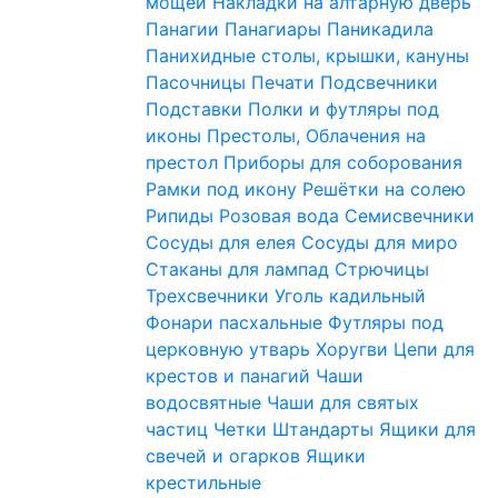
мощей
Накладки на алтарную дверь
Панагии
Панагиары
Паникадила
Панихидные столы, крышки, кануны
Пасочницы
Печати
Подсвечники
Подставки
Полки и футляры под
иконы
Престолы, Облачения на
престол
Приборы для соборования
Рамки под икону
Решётки на солею
Рипиды
Розовая вода
Семисвечники
Сосуды для елея
Сосуды для миро
Стаканы для лампад
Стрючицы
Трехсвечники
Уголь кадильный
Фонари пасхальные
Футляры под
церковную утварь
Хоругви
Цепи для
крестов и панагий
Чаши
водосвятные
Чаши для святых
частиц
Четки
Штандарты
Ящики для
свечей и огарков
Ящики
крестильные