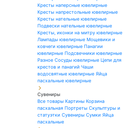
Кресты наперсные ювелирные
Кресты напрестольные ювелирные
Кресты нательные ювелирные
Подвески нательные ювелирные
Кресты, иконки на митру ювелирные
Лампады ювелирные
Мощевики и
ковчеги ювелирные
Панагии
ювелирные
Подсвечники ювелирные
Разное
Сосуды ювелирные
Цепи для
крестов и панагий
Чаши
водосвятные ювелирные
Яйца
пасхальные ювелирные
Сувениры
Все товары
Картины
Корзина
пасхальная
Портреты
Скульптуры и
статуэтки
Сувениры
Сумки
Яйца
пасхальные