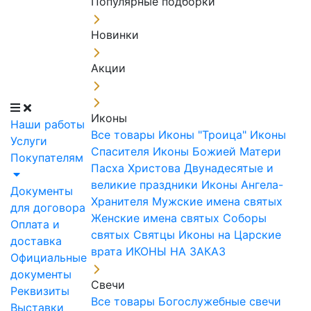
Популярные подборки
Новинки
Акции
Иконы
Наши работы
Все товары
Иконы "Троица"
Иконы
Услуги
Спасителя
Иконы Божией Матери
Покупателям
Пасха Христова
Двунадесятые и
великие праздники
Иконы Ангела-
Документы
Хранителя
Мужские имена святых
для договора
Женские имена святых
Соборы
Оплата и
святых
Святцы
Иконы на Царские
доставка
врата
ИКОНЫ НА ЗАКАЗ
Официальные
документы
Свечи
Реквизиты
Все товары
Богослужебные свечи
Выставки