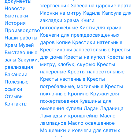
документы
жертвенник
Завеса на царские врата
Новости
Иконки на митру
Кадила
Капсула для
Выставки
закладки храма
Книги
История
богослужебные
Киоты для храма
Производство
Ковчеги для преждеосвященных
Наши работы
даров
Копие
Крестики нательные
Храм
Музей
Крест-иконы запрестольные
Кресты
Выставочные
для дома
Кресты на купол
Кресты на
залы
Закупки,
митру, клобук, скуфью
Кресты
реализация
наперсные
Кресты напрестольные
Вакансии
Кресты настенные
Кресты
Полезные
погребальные, могильные
Кресты
ссылки
поклонные
Кропило
Кружки для
Отзывы
пожертвования
Кувшины для
Контакты
омовения
Купели
Ладан
Ладаница
Лампады и кронштейны
Масло
лампадное
Масло освященное
Мощевики и ковчеги для святых