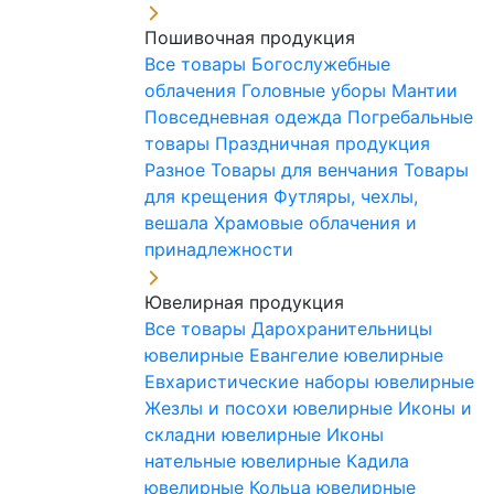
Пошивочная продукция
Все товары
Богослужебные
облачения
Головные уборы
Мантии
Повседневная одежда
Погребальные
товары
Праздничная продукция
Разное
Товары для венчания
Товары
для крещения
Футляры, чехлы,
вешала
Храмовые облачения и
принадлежности
Ювелирная продукция
Все товары
Дарохранительницы
ювелирные
Евангелие ювелирные
Евхаристические наборы ювелирные
Жезлы и посохи ювелирные
Иконы и
складни ювелирные
Иконы
нательные ювелирные
Кадила
ювелирные
Кольца ювелирные