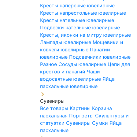
Кресты наперсные ювелирные
Кресты напрестольные ювелирные
Кресты нательные ювелирные
Подвески нательные ювелирные
Кресты, иконки на митру ювелирные
Лампады ювелирные
Мощевики и
ковчеги ювелирные
Панагии
ювелирные
Подсвечники ювелирные
Разное
Сосуды ювелирные
Цепи для
крестов и панагий
Чаши
водосвятные ювелирные
Яйца
пасхальные ювелирные
Сувениры
Все товары
Картины
Корзина
пасхальная
Портреты
Скульптуры и
статуэтки
Сувениры
Сумки
Яйца
пасхальные