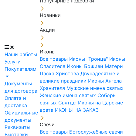
Популярные подборки
Новинки
Акции
Иконы
Наши работы
Все товары
Иконы "Троица"
Иконы
Услуги
Спасителя
Иконы Божией Матери
Покупателям
Пасха Христова
Двунадесятые и
великие праздники
Иконы Ангела-
Документы
Хранителя
Мужские имена святых
для договора
Женские имена святых
Соборы
Оплата и
святых
Святцы
Иконы на Царские
доставка
врата
ИКОНЫ НА ЗАКАЗ
Официальные
документы
Свечи
Реквизиты
Все товары
Богослужебные свечи
Выставки