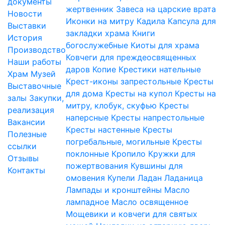
документы
жертвенник
Завеса на царские врата
Новости
Иконки на митру
Кадила
Капсула для
Выставки
закладки храма
Книги
История
богослужебные
Киоты для храма
Производство
Ковчеги для преждеосвященных
Наши работы
даров
Копие
Крестики нательные
Храм
Музей
Крест-иконы запрестольные
Кресты
Выставочные
для дома
Кресты на купол
Кресты на
залы
Закупки,
митру, клобук, скуфью
Кресты
реализация
наперсные
Кресты напрестольные
Вакансии
Кресты настенные
Кресты
Полезные
погребальные, могильные
Кресты
ссылки
поклонные
Кропило
Кружки для
Отзывы
пожертвования
Кувшины для
Контакты
омовения
Купели
Ладан
Ладаница
Лампады и кронштейны
Масло
лампадное
Масло освященное
Мощевики и ковчеги для святых