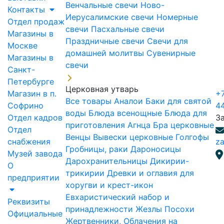
Венчальные свечи
Ново-
Контакты
Иерусалимские свечи
Номерные
Отдел продаж
свечи
Пасхальные свечи
Магазины в
Праздничные свечи
Свечи для
Москве
домашней молитвы
Сувенирные
Магазины в
свечи
Санкт-
Петербурге
Церковная утварь
Магазин в п.
+7
Все товары
Аналои
Баки для святой
Софрино
4
воды
Блюда всенощные
Блюда для
Отдел кадров
З
приготовления Агнца
Бра церковные
Отдел
Венцы
Вывески церковные
Голгофы
снабжения
za
Гробницы, раки
Дароносицы
Музей завода
Дарохранительницы
Дикирии-
О
трикирии
Древки и оглавия для
предприятии
хоругви и крест-икон
Евхаристический набор и
Реквизиты
принадлежности
Жезлы Посохи
Официальные
Жертвенники, Облачения на