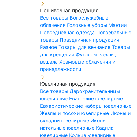
Пошивочная продукция
Все товары
Богослужебные
облачения
Головные уборы
Мантии
Повседневная одежда
Погребальные
товары
Праздничная продукция
Разное
Товары для венчания
Товары
для крещения
Футляры, чехлы,
вешала
Храмовые облачения и
принадлежности
Ювелирная продукция
Все товары
Дарохранительницы
ювелирные
Евангелие ювелирные
Евхаристические наборы ювелирные
Жезлы и посохи ювелирные
Иконы и
складни ювелирные
Иконы
нательные ювелирные
Кадила
ювелирные
Кольца ювелирные