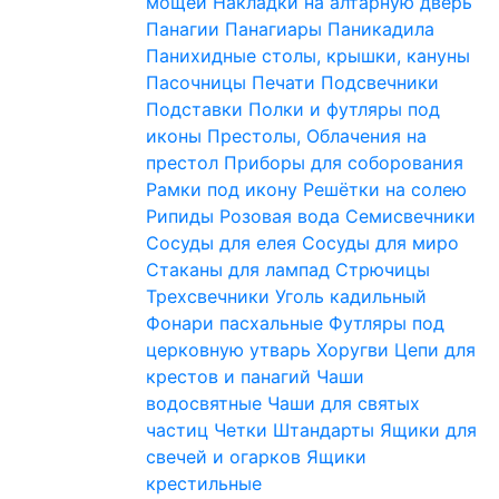
мощей
Накладки на алтарную дверь
Панагии
Панагиары
Паникадила
Панихидные столы, крышки, кануны
Пасочницы
Печати
Подсвечники
Подставки
Полки и футляры под
иконы
Престолы, Облачения на
престол
Приборы для соборования
Рамки под икону
Решётки на солею
Рипиды
Розовая вода
Семисвечники
Сосуды для елея
Сосуды для миро
Стаканы для лампад
Стрючицы
Трехсвечники
Уголь кадильный
Фонари пасхальные
Футляры под
церковную утварь
Хоругви
Цепи для
крестов и панагий
Чаши
водосвятные
Чаши для святых
частиц
Четки
Штандарты
Ящики для
свечей и огарков
Ящики
крестильные