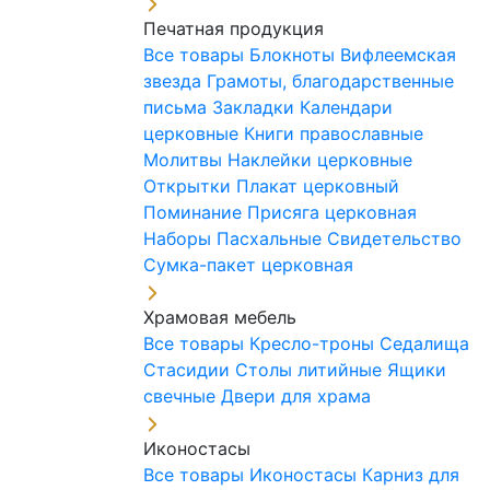
Печатная продукция
Все товары
Блокноты
Вифлеемская
звезда
Грамоты, благодарственные
письма
Закладки
Календари
церковные
Книги православные
Молитвы
Наклейки церковные
Открытки
Плакат церковный
Поминание
Присяга церковная
Наборы Пасхальные
Свидетельство
Сумка-пакет церковная
Храмовая мебель
Все товары
Кресло-троны
Седалища
Стасидии
Столы литийные
Ящики
свечные
Двери для храма
Иконостасы
Все товары
Иконостасы
Карниз для