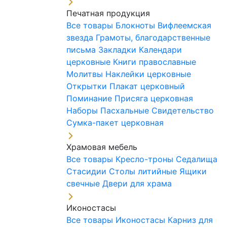
Печатная продукция
Все товары
Блокноты
Вифлеемская
звезда
Грамоты, благодарственные
письма
Закладки
Календари
церковные
Книги православные
Молитвы
Наклейки церковные
Открытки
Плакат церковный
Поминание
Присяга церковная
Наборы Пасхальные
Свидетельство
Сумка-пакет церковная
Храмовая мебель
Все товары
Кресло-троны
Седалища
Стасидии
Столы литийные
Ящики
свечные
Двери для храма
Иконостасы
Все товары
Иконостасы
Карниз для