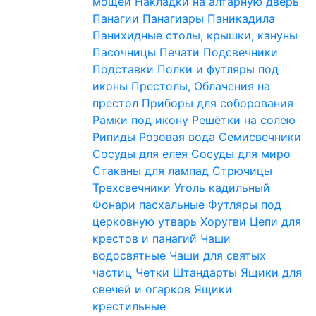
мощей
Накладки на алтарную дверь
Панагии
Панагиары
Паникадила
Панихидные столы, крышки, кануны
Пасочницы
Печати
Подсвечники
Подставки
Полки и футляры под
иконы
Престолы, Облачения на
престол
Приборы для соборования
Рамки под икону
Решётки на солею
Рипиды
Розовая вода
Семисвечники
Сосуды для елея
Сосуды для миро
Стаканы для лампад
Стрючицы
Трехсвечники
Уголь кадильный
Фонари пасхальные
Футляры под
церковную утварь
Хоругви
Цепи для
крестов и панагий
Чаши
водосвятные
Чаши для святых
частиц
Четки
Штандарты
Ящики для
свечей и огарков
Ящики
крестильные