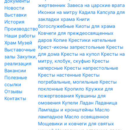
документы
жертвенник
Завеса на царские врата
Новости
Иконки на митру
Кадила
Капсула для
Выставки
закладки храма
Книги
История
богослужебные
Киоты для храма
Производство
Ковчеги для преждеосвященных
Наши работы
даров
Копие
Крестики нательные
Храм
Музей
Крест-иконы запрестольные
Кресты
Выставочные
для дома
Кресты на купол
Кресты на
залы
Закупки,
митру, клобук, скуфью
Кресты
реализация
наперсные
Кресты напрестольные
Вакансии
Кресты настенные
Кресты
Полезные
погребальные, могильные
Кресты
ссылки
поклонные
Кропило
Кружки для
Отзывы
пожертвования
Кувшины для
Контакты
омовения
Купели
Ладан
Ладаница
Лампады и кронштейны
Масло
лампадное
Масло освященное
Мощевики и ковчеги для святых