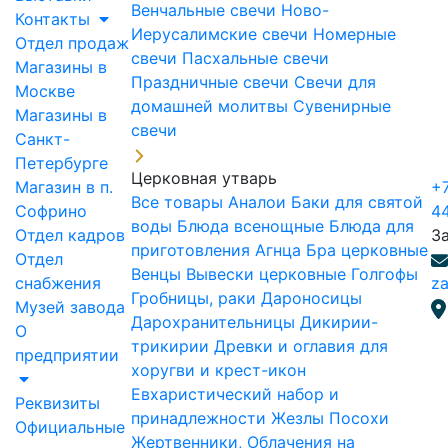
Венчальные свечи
Ново-
Контакты
Иерусалимские свечи
Номерные
Отдел продаж
свечи
Пасхальные свечи
Магазины в
Праздничные свечи
Свечи для
Москве
домашней молитвы
Сувенирные
Магазины в
свечи
Санкт-
Петербурге
Церковная утварь
Магазин в п.
+7
Все товары
Аналои
Баки для святой
Софрино
4
воды
Блюда всенощные
Блюда для
Отдел кадров
З
приготовления Агнца
Бра церковные
Отдел
Венцы
Вывески церковные
Голгофы
снабжения
za
Гробницы, раки
Дароносицы
Музей завода
Дарохранительницы
Дикирии-
О
трикирии
Древки и оглавия для
предприятии
хоругви и крест-икон
Евхаристический набор и
Реквизиты
принадлежности
Жезлы Посохи
Официальные
Жертвенники, Облачения на