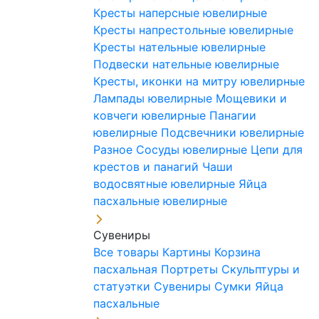
Кресты наперсные ювелирные
Кресты напрестольные ювелирные
Кресты нательные ювелирные
Подвески нательные ювелирные
Кресты, иконки на митру ювелирные
Лампады ювелирные
Мощевики и
ковчеги ювелирные
Панагии
ювелирные
Подсвечники ювелирные
Разное
Сосуды ювелирные
Цепи для
крестов и панагий
Чаши
водосвятные ювелирные
Яйца
пасхальные ювелирные
Сувениры
Все товары
Картины
Корзина
пасхальная
Портреты
Скульптуры и
статуэтки
Сувениры
Сумки
Яйца
пасхальные