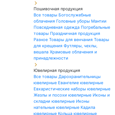
Пошивочная продукция
Все товары
Богослужебные
облачения
Головные уборы
Мантии
Повседневная одежда
Погребальные
товары
Праздничная продукция
Разное
Товары для венчания
Товары
для крещения
Футляры, чехлы,
вешала
Храмовые облачения и
принадлежности
Ювелирная продукция
Все товары
Дарохранительницы
ювелирные
Евангелие ювелирные
Евхаристические наборы ювелирные
Жезлы и посохи ювелирные
Иконы и
складни ювелирные
Иконы
нательные ювелирные
Кадила
ювелирные
Кольца ювелирные