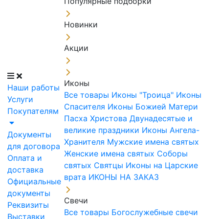
Популярные подборки
Новинки
Акции
Иконы
Наши работы
Все товары
Иконы "Троица"
Иконы
Услуги
Спасителя
Иконы Божией Матери
Покупателям
Пасха Христова
Двунадесятые и
великие праздники
Иконы Ангела-
Документы
Хранителя
Мужские имена святых
для договора
Женские имена святых
Соборы
Оплата и
святых
Святцы
Иконы на Царские
доставка
врата
ИКОНЫ НА ЗАКАЗ
Официальные
документы
Свечи
Реквизиты
Все товары
Богослужебные свечи
Выставки