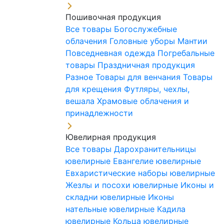
Пошивочная продукция
Все товары
Богослужебные
облачения
Головные уборы
Мантии
Повседневная одежда
Погребальные
товары
Праздничная продукция
Разное
Товары для венчания
Товары
для крещения
Футляры, чехлы,
вешала
Храмовые облачения и
принадлежности
Ювелирная продукция
Все товары
Дарохранительницы
ювелирные
Евангелие ювелирные
Евхаристические наборы ювелирные
Жезлы и посохи ювелирные
Иконы и
складни ювелирные
Иконы
нательные ювелирные
Кадила
ювелирные
Кольца ювелирные