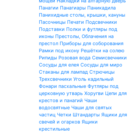
мощей
Накладки на алтарную дверь
Панагии
Панагиары
Паникадила
Панихидные столы, крышки, кануны
Пасочницы
Печати
Подсвечники
Подставки
Полки и футляры под
иконы
Престолы, Облачения на
престол
Приборы для соборования
Рамки под икону
Решётки на солею
Рипиды
Розовая вода
Семисвечники
Сосуды для елея
Сосуды для миро
Стаканы для лампад
Стрючицы
Трехсвечники
Уголь кадильный
Фонари пасхальные
Футляры под
церковную утварь
Хоругви
Цепи для
крестов и панагий
Чаши
водосвятные
Чаши для святых
частиц
Четки
Штандарты
Ящики для
свечей и огарков
Ящики
крестильные