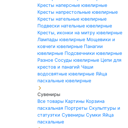
Кресты наперсные ювелирные
Кресты напрестольные ювелирные
Кресты нательные ювелирные
Подвески нательные ювелирные
Кресты, иконки на митру ювелирные
Лампады ювелирные
Мощевики и
ковчеги ювелирные
Панагии
ювелирные
Подсвечники ювелирные
Разное
Сосуды ювелирные
Цепи для
крестов и панагий
Чаши
водосвятные ювелирные
Яйца
пасхальные ювелирные
Сувениры
Все товары
Картины
Корзина
пасхальная
Портреты
Скульптуры и
статуэтки
Сувениры
Сумки
Яйца
пасхальные