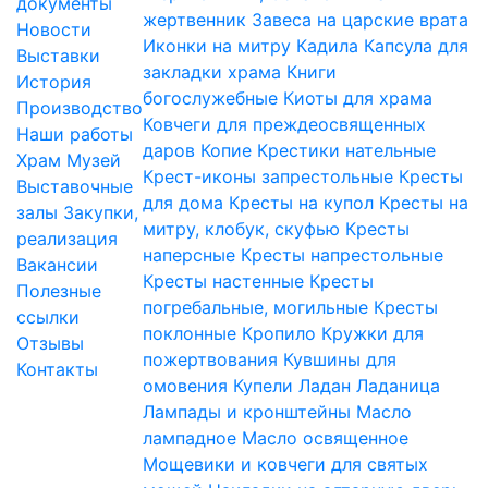
документы
жертвенник
Завеса на царские врата
Новости
Иконки на митру
Кадила
Капсула для
Выставки
закладки храма
Книги
История
богослужебные
Киоты для храма
Производство
Ковчеги для преждеосвященных
Наши работы
даров
Копие
Крестики нательные
Храм
Музей
Крест-иконы запрестольные
Кресты
Выставочные
для дома
Кресты на купол
Кресты на
залы
Закупки,
митру, клобук, скуфью
Кресты
реализация
наперсные
Кресты напрестольные
Вакансии
Кресты настенные
Кресты
Полезные
погребальные, могильные
Кресты
ссылки
поклонные
Кропило
Кружки для
Отзывы
пожертвования
Кувшины для
Контакты
омовения
Купели
Ладан
Ладаница
Лампады и кронштейны
Масло
лампадное
Масло освященное
Мощевики и ковчеги для святых