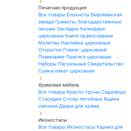
Печатная продукция
Все товары
Блокноты
Вифлеемская
звезда
Грамоты, благодарственные
письма
Закладки
Календари
церковные
Книги православные
Молитвы
Наклейки церковные
Открытки
Плакат церковный
Поминание
Присяга церковная
Наборы Пасхальные
Свидетельство
Сумка-пакет церковная
Храмовая мебель
Все товары
Кресло-троны
Седалища
Стасидии
Столы литийные
Ящики
свечные
Двери для храма
Иконостасы
Все товары
Иконостасы
Карниз для