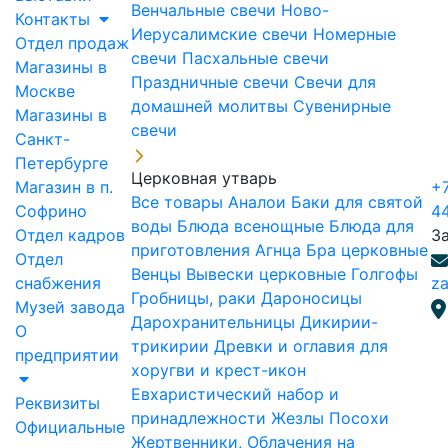
Венчальные свечи
Ново-
Контакты
Иерусалимские свечи
Номерные
Отдел продаж
свечи
Пасхальные свечи
Магазины в
Праздничные свечи
Свечи для
Москве
домашней молитвы
Сувенирные
Магазины в
свечи
Санкт-
Петербурге
Церковная утварь
Магазин в п.
+7
Все товары
Аналои
Баки для святой
Софрино
4
воды
Блюда всенощные
Блюда для
Отдел кадров
З
приготовления Агнца
Бра церковные
Отдел
Венцы
Вывески церковные
Голгофы
снабжения
za
Гробницы, раки
Дароносицы
Музей завода
Дарохранительницы
Дикирии-
О
трикирии
Древки и оглавия для
предприятии
хоругви и крест-икон
Евхаристический набор и
Реквизиты
принадлежности
Жезлы Посохи
Официальные
Жертвенники, Облачения на