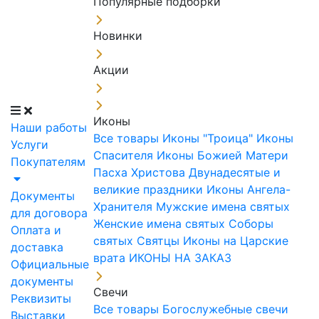
Популярные подборки
Новинки
Акции
Иконы
Наши работы
Все товары
Иконы "Троица"
Иконы
Услуги
Спасителя
Иконы Божией Матери
Покупателям
Пасха Христова
Двунадесятые и
великие праздники
Иконы Ангела-
Документы
Хранителя
Мужские имена святых
для договора
Женские имена святых
Соборы
Оплата и
святых
Святцы
Иконы на Царские
доставка
врата
ИКОНЫ НА ЗАКАЗ
Официальные
документы
Свечи
Реквизиты
Все товары
Богослужебные свечи
Выставки