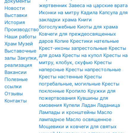
документы
жертвенник
Завеса на царские врата
Новости
Иконки на митру
Кадила
Капсула для
Выставки
закладки храма
Книги
История
богослужебные
Киоты для храма
Производство
Ковчеги для преждеосвященных
Наши работы
даров
Копие
Крестики нательные
Храм
Музей
Крест-иконы запрестольные
Кресты
Выставочные
для дома
Кресты на купол
Кресты на
залы
Закупки,
митру, клобук, скуфью
Кресты
реализация
наперсные
Кресты напрестольные
Вакансии
Кресты настенные
Кресты
Полезные
погребальные, могильные
Кресты
ссылки
поклонные
Кропило
Кружки для
Отзывы
пожертвования
Кувшины для
Контакты
омовения
Купели
Ладан
Ладаница
Лампады и кронштейны
Масло
лампадное
Масло освященное
Мощевики и ковчеги для святых