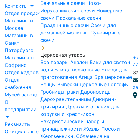
Венчальные свечи
Ново-
Контакты
Иерусалимские свечи
Номерные
Отдел продаж
свечи
Пасхальные свечи
Магазины в
Праздничные свечи
Свечи для
Москве
домашней молитвы
Сувенирные
Магазины в
свечи
Санкт-
Петербурге
Церковная утварь
Магазин в п.
+7
Все товары
Аналои
Баки для святой
Софрино
4
воды
Блюда всенощные
Блюда для
Отдел кадров
З
приготовления Агнца
Бра церковные
Отдел
Венцы
Вывески церковные
Голгофы
снабжения
za
Гробницы, раки
Дароносицы
Музей завода
Дарохранительницы
Дикирии-
О
трикирии
Древки и оглавия для
предприятии
хоругви и крест-икон
Евхаристический набор и
Реквизиты
принадлежности
Жезлы Посохи
Официальные
Жертвенники, Облачения на