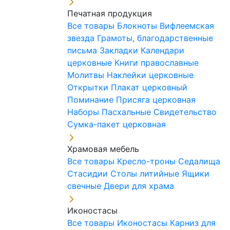
Печатная продукция
Все товары
Блокноты
Вифлеемская
звезда
Грамоты, благодарственные
письма
Закладки
Календари
церковные
Книги православные
Молитвы
Наклейки церковные
Открытки
Плакат церковный
Поминание
Присяга церковная
Наборы Пасхальные
Свидетельство
Сумка-пакет церковная
Храмовая мебель
Все товары
Кресло-троны
Седалища
Стасидии
Столы литийные
Ящики
свечные
Двери для храма
Иконостасы
Все товары
Иконостасы
Карниз для