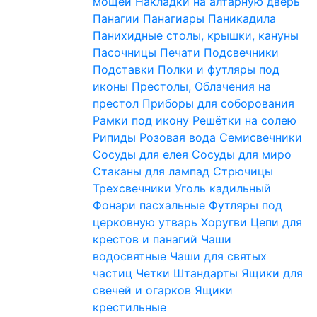
мощей
Накладки на алтарную дверь
Панагии
Панагиары
Паникадила
Панихидные столы, крышки, кануны
Пасочницы
Печати
Подсвечники
Подставки
Полки и футляры под
иконы
Престолы, Облачения на
престол
Приборы для соборования
Рамки под икону
Решётки на солею
Рипиды
Розовая вода
Семисвечники
Сосуды для елея
Сосуды для миро
Стаканы для лампад
Стрючицы
Трехсвечники
Уголь кадильный
Фонари пасхальные
Футляры под
церковную утварь
Хоругви
Цепи для
крестов и панагий
Чаши
водосвятные
Чаши для святых
частиц
Четки
Штандарты
Ящики для
свечей и огарков
Ящики
крестильные