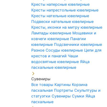
Кресты наперсные ювелирные
Кресты напрестольные ювелирные
Кресты нательные ювелирные
Подвески нательные ювелирные
Кресты, иконки на митру ювелирные
Лампады ювелирные
Мощевики и
ковчеги ювелирные
Панагии
ювелирные
Подсвечники ювелирные
Разное
Сосуды ювелирные
Цепи для
крестов и панагий
Чаши
водосвятные ювелирные
Яйца
пасхальные ювелирные
Сувениры
Все товары
Картины
Корзина
пасхальная
Портреты
Скульптуры и
статуэтки
Сувениры
Сумки
Яйца
пасхальные