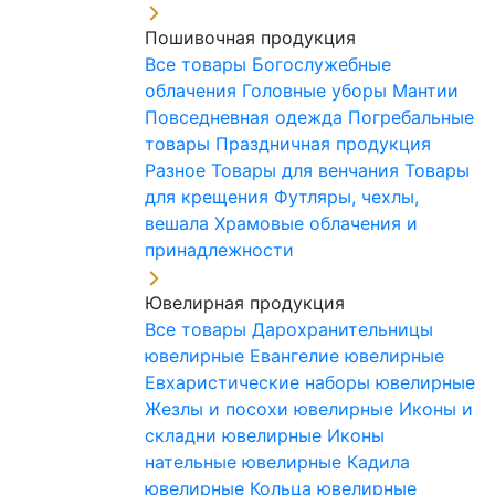
Пошивочная продукция
Все товары
Богослужебные
облачения
Головные уборы
Мантии
Повседневная одежда
Погребальные
товары
Праздничная продукция
Разное
Товары для венчания
Товары
для крещения
Футляры, чехлы,
вешала
Храмовые облачения и
принадлежности
Ювелирная продукция
Все товары
Дарохранительницы
ювелирные
Евангелие ювелирные
Евхаристические наборы ювелирные
Жезлы и посохи ювелирные
Иконы и
складни ювелирные
Иконы
нательные ювелирные
Кадила
ювелирные
Кольца ювелирные