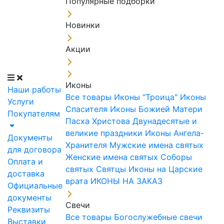
Популярные подборки
Новинки
Акции
Иконы
Наши работы
Все товары
Иконы "Троица"
Иконы
Услуги
Спасителя
Иконы Божией Матери
Покупателям
Пасха Христова
Двунадесятые и
великие праздники
Иконы Ангела-
Документы
Хранителя
Мужские имена святых
для договора
Женские имена святых
Соборы
Оплата и
святых
Святцы
Иконы на Царские
доставка
врата
ИКОНЫ НА ЗАКАЗ
Официальные
документы
Свечи
Реквизиты
Все товары
Богослужебные свечи
Выставки