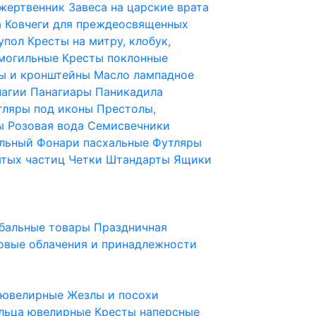
 жертвенник
Завеса на царские врата
а
Ковчеги для преждеосвященных
купол
Кресты на митру, клобук,
 могильные
Кресты поклонные
ы и кронштейны
Масло лампадное
нагии
Панагиары
Паникадила
тляры под иконы
Престолы,
ды
Розовая вода
Семисвечники
ильный
Фонари пасхальные
Футляры
ятых частиц
Четки
Штандарты
Ящики
бальные товары
Праздничная
овые облачения и принадлежности
ы ювелирные
Жезлы и посохи
льца ювелирные
Кресты наперсные