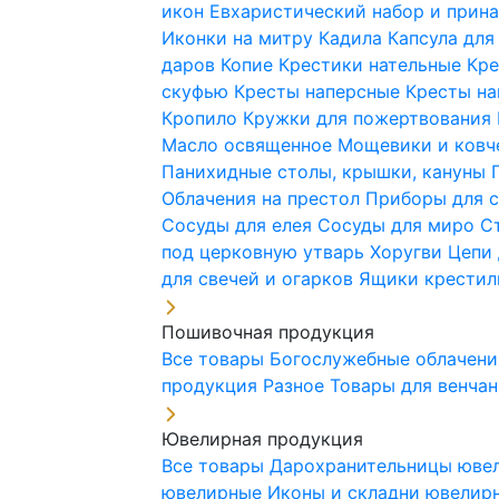
икон
Евхаристический набор и при
Иконки на митру
Кадила
Капсула для
даров
Копие
Крестики нательные
Кре
скуфью
Кресты наперсные
Кресты н
Кропило
Кружки для пожертвования
Масло освященное
Мощевики и ковч
Панихидные столы, крышки, кануны
Облачения на престол
Приборы для 
Сосуды для елея
Сосуды для миро
С
под церковную утварь
Хоругви
Цепи 
для свечей и огарков
Ящики крестил
Пошивочная продукция
Все товары
Богослужебные облачен
продукция
Разное
Товары для венча
Ювелирная продукция
Все товары
Дарохранительницы юве
ювелирные
Иконы и складни ювели