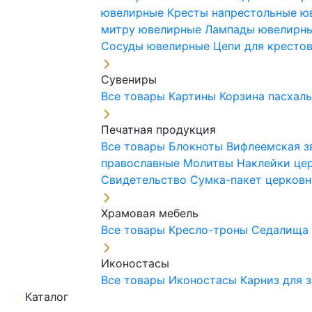
ювелирные
Кресты напрестольные 
митру ювелирные
Лампады ювелирн
Сосуды ювелирные
Цепи для кресто
Сувениры
Все товары
Картины
Корзина пасхал
Печатная продукция
Все товары
Блокноты
Вифлеемская з
православные
Молитвы
Наклейки це
Свидетельство
Сумка-пакет церковн
Храмовая мебель
Все товары
Кресло-троны
Седалищ
Иконостасы
Все товары
Иконостасы
Карниз для 
Каталог