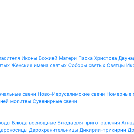
пасителя
Иконы Божией Матери
Пасха Христова
Двуна
ятых
Женские имена святых
Соборы святых
Святцы
Ик
нчальные свечи
Ново-Иерусалимские свечи
Номерные 
шней молитвы
Сувенирные свечи
 воды
Блюда всенощные
Блюда для приготовления Агн
Дароносицы
Дарохранительницы
Дикирии-трикирии
Др