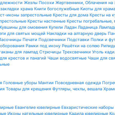
надлежности
Жезлы Посохи
Жертвенники, Облачения на
 закладки храма
Книги богослужебные
Киоты для храм
ст-иконы запрестольные
Кресты для дома
Кресты на 
апрестольные
Кресты настенные
Кресты погребальные,
Кувшины для омовения
Купели
Ладан
Ладаница
Лампад
еги для святых мощей
Накладки на алтарную дверь
Па
Пасочницы
Печати
Подсвечники
Подставки
Полки и фу
соборования
Рамки под икону
Решётки на солею
Рипи
таканы для лампад
Стрючицы
Трехсвечники
Уголь кад
для крестов и панагий
Чаши водосвятные
Чаши для св
ьные
ия
Головные уборы
Мантии
Повседневная одежда
Погре
ния
Товары для крещения
Футляры, чехлы, вешала
Храм
лирные
Евангелие ювелирные
Евхаристические набор
рные
Иконы нательные ювелирные
Кадила ювелирные
Ко