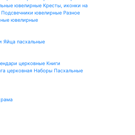
ельные ювелирные
Кресты, иконки на
е
Подсвечники ювелирные
Разное
ьные ювелирные
и
Яйца пасхальные
лендари церковные
Книги
га церковная
Наборы Пасхальные
храма