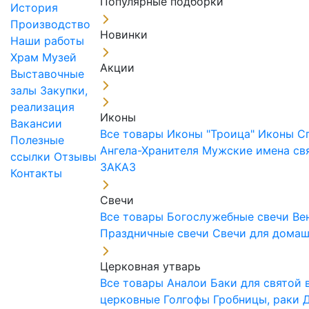
Популярные подборки
История
Производство
Новинки
Наши работы
Храм
Музей
Акции
Выставочные
залы
Закупки,
реализация
Иконы
Вакансии
Все товары
Иконы "Троица"
Иконы С
Полезные
Ангела-Хранителя
Мужские имена св
ссылки
Отзывы
ЗАКАЗ
Контакты
Свечи
Все товары
Богослужебные свечи
Ве
Праздничные свечи
Свечи для дома
Церковная утварь
Все товары
Аналои
Баки для святой
церковные
Голгофы
Гробницы, раки