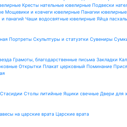
ювелирные
Кресты нательные ювелирные
Подвески нат
ые
Мощевики и ковчеги ювелирные
Панагии ювелирны
в и панагий
Чаши водосвятные ювелирные
Яйца пасхал
ьная
Портреты
Скульптуры и статуэтки
Сувениры
Сумк
везда
Грамоты, благодарственные письма
Закладки
Ка
рковные
Открытки
Плакат церковный
Поминание
Прися
ая
а
Стасидии
Столы литийные
Ящики свечные
Двери для 
завесы на царские врата
Царские врата