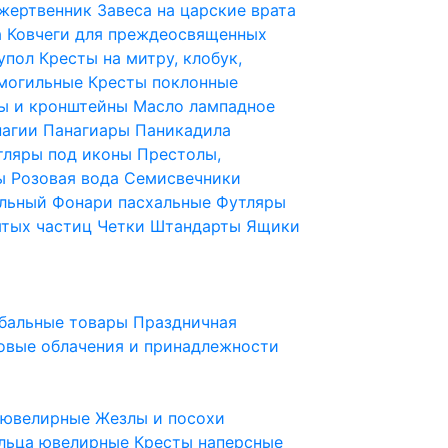
 жертвенник
Завеса на царские врата
а
Ковчеги для преждеосвященных
купол
Кресты на митру, клобук,
 могильные
Кресты поклонные
ы и кронштейны
Масло лампадное
нагии
Панагиары
Паникадила
тляры под иконы
Престолы,
ды
Розовая вода
Семисвечники
ильный
Фонари пасхальные
Футляры
ятых частиц
Четки
Штандарты
Ящики
бальные товары
Праздничная
овые облачения и принадлежности
ы ювелирные
Жезлы и посохи
льца ювелирные
Кресты наперсные