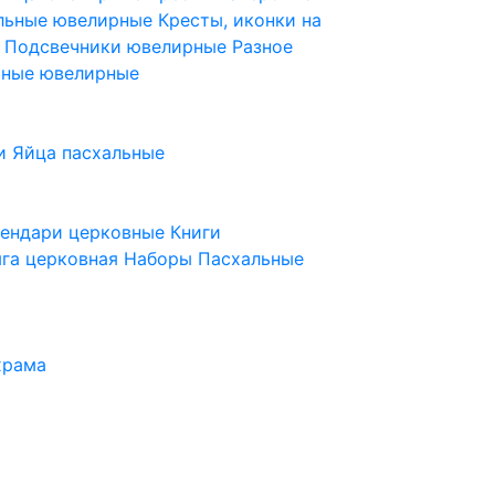
ельные ювелирные
Кресты, иконки на
е
Подсвечники ювелирные
Разное
ьные ювелирные
и
Яйца пасхальные
лендари церковные
Книги
га церковная
Наборы Пасхальные
храма