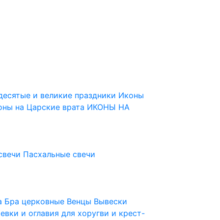
десятые и великие праздники
Иконы
оны на Царские врата
ИКОНЫ НА
свечи
Пасхальные свечи
ца
Бра церковные
Венцы
Вывески
евки и оглавия для хоругви и крест-