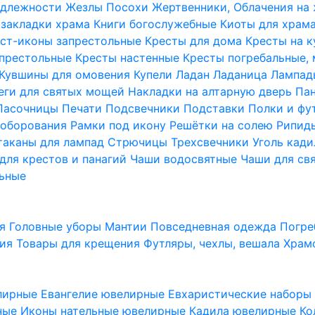
надлежности
Жезлы Посохи
Жертвенники, Облачения на
 закладки храма
Книги богослужебные
Киоты для храм
ст-иконы запрестольные
Кресты для дома
Кресты на 
апрестольные
Кресты настенные
Кресты погребальные,
Кувшины для омовения
Купели
Ладан
Ладаница
Лампад
еги для святых мощей
Накладки на алтарную дверь
Па
Пасочницы
Печати
Подсвечники
Подставки
Полки и фу
соборования
Рамки под икону
Решётки на солею
Рипи
таканы для лампад
Стрючицы
Трехсвечники
Уголь кад
для крестов и панагий
Чаши водосвятные
Чаши для св
ьные
ия
Головные уборы
Мантии
Повседневная одежда
Погре
ния
Товары для крещения
Футляры, чехлы, вешала
Храм
лирные
Евангелие ювелирные
Евхаристические набор
рные
Иконы нательные ювелирные
Кадила ювелирные
Ко