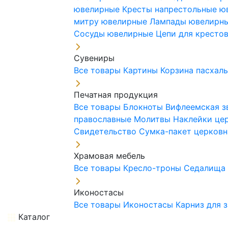
ювелирные
Кресты напрестольные 
митру ювелирные
Лампады ювелирн
Сосуды ювелирные
Цепи для кресто
Сувениры
Все товары
Картины
Корзина пасхал
Печатная продукция
Все товары
Блокноты
Вифлеемская з
православные
Молитвы
Наклейки це
Свидетельство
Сумка-пакет церковн
Храмовая мебель
Все товары
Кресло-троны
Седалищ
Иконостасы
Все товары
Иконостасы
Карниз для 
Каталог