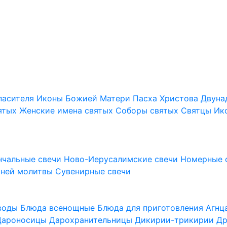
пасителя
Иконы Божией Матери
Пасха Христова
Двуна
ятых
Женские имена святых
Соборы святых
Святцы
Ик
нчальные свечи
Ново-Иерусалимские свечи
Номерные 
шней молитвы
Сувенирные свечи
 воды
Блюда всенощные
Блюда для приготовления Агн
Дароносицы
Дарохранительницы
Дикирии-трикирии
Др