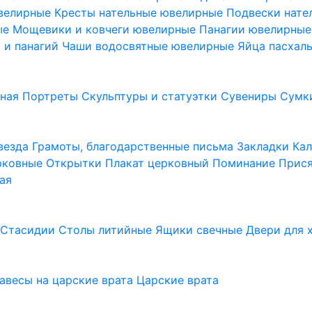
ювелирные
Кресты нательные ювелирные
Подвески нат
ые
Мощевики и ковчеги ювелирные
Панагии ювелирны
в и панагий
Чаши водосвятные ювелирные
Яйца пасхал
ьная
Портреты
Скульптуры и статуэтки
Сувениры
Сумк
везда
Грамоты, благодарственные письма
Закладки
Ка
рковные
Открытки
Плакат церковный
Поминание
Прися
ая
а
Стасидии
Столы литийные
Ящики свечные
Двери для 
завесы на царские врата
Царские врата