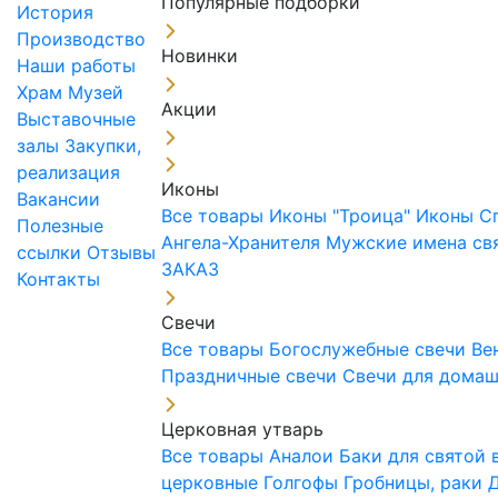
Популярные подборки
История
Производство
Новинки
Наши работы
Храм
Музей
Акции
Выставочные
залы
Закупки,
реализация
Иконы
Вакансии
Все товары
Иконы "Троица"
Иконы С
Полезные
Ангела-Хранителя
Мужские имена св
ссылки
Отзывы
ЗАКАЗ
Контакты
Свечи
Все товары
Богослужебные свечи
Ве
Праздничные свечи
Свечи для дома
Церковная утварь
Все товары
Аналои
Баки для святой
церковные
Голгофы
Гробницы, раки