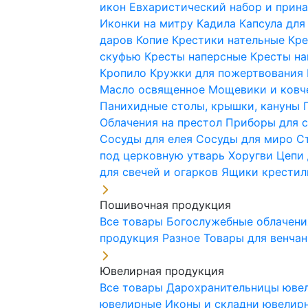
икон
Евхаристический набор и при
Иконки на митру
Кадила
Капсула для
даров
Копие
Крестики нательные
Кре
скуфью
Кресты наперсные
Кресты н
Кропило
Кружки для пожертвования
Масло освященное
Мощевики и ковч
Панихидные столы, крышки, кануны
Облачения на престол
Приборы для 
Сосуды для елея
Сосуды для миро
С
под церковную утварь
Хоругви
Цепи 
для свечей и огарков
Ящики крестил
Пошивочная продукция
Все товары
Богослужебные облачен
продукция
Разное
Товары для венча
Ювелирная продукция
Все товары
Дарохранительницы юве
ювелирные
Иконы и складни ювели