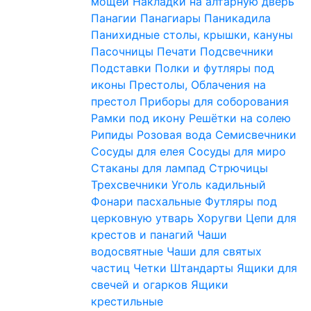
мощей
Накладки на алтарную дверь
Панагии
Панагиары
Паникадила
Панихидные столы, крышки, кануны
Пасочницы
Печати
Подсвечники
Подставки
Полки и футляры под
иконы
Престолы, Облачения на
престол
Приборы для соборования
Рамки под икону
Решётки на солею
Рипиды
Розовая вода
Семисвечники
Сосуды для елея
Сосуды для миро
Стаканы для лампад
Стрючицы
Трехсвечники
Уголь кадильный
Фонари пасхальные
Футляры под
церковную утварь
Хоругви
Цепи для
крестов и панагий
Чаши
водосвятные
Чаши для святых
частиц
Четки
Штандарты
Ящики для
свечей и огарков
Ящики
крестильные