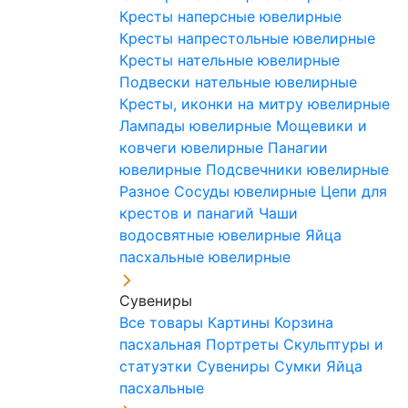
Кресты наперсные ювелирные
Кресты напрестольные ювелирные
Кресты нательные ювелирные
Подвески нательные ювелирные
Кресты, иконки на митру ювелирные
Лампады ювелирные
Мощевики и
ковчеги ювелирные
Панагии
ювелирные
Подсвечники ювелирные
Разное
Сосуды ювелирные
Цепи для
крестов и панагий
Чаши
водосвятные ювелирные
Яйца
пасхальные ювелирные
Сувениры
Все товары
Картины
Корзина
пасхальная
Портреты
Скульптуры и
статуэтки
Сувениры
Сумки
Яйца
пасхальные