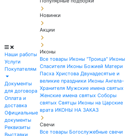
Популярные подборки
Новинки
Акции
Иконы
Наши работы
Все товары
Иконы "Троица"
Иконы
Услуги
Спасителя
Иконы Божией Матери
Покупателям
Пасха Христова
Двунадесятые и
великие праздники
Иконы Ангела-
Документы
Хранителя
Мужские имена святых
для договора
Женские имена святых
Соборы
Оплата и
святых
Святцы
Иконы на Царские
доставка
врата
ИКОНЫ НА ЗАКАЗ
Официальные
документы
Свечи
Реквизиты
Все товары
Богослужебные свечи
Выставки