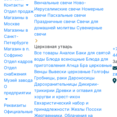
Венчальные свечи
Ново-
Контакты
Иерусалимские свечи
Номерные
Отдел продаж
свечи
Пасхальные свечи
Магазины в
Праздничные свечи
Свечи для
Москве
домашней молитвы
Сувенирные
Магазины в
свечи
Санкт-
Петербурге
Церковная утварь
Магазин в п.
+7
Все товары
Аналои
Баки для святой
Софрино
4
воды
Блюда всенощные
Блюда для
Отдел кадров
З
приготовления Агнца
Бра церковные
Отдел
Венцы
Вывески церковные
Голгофы
снабжения
za
Гробницы, раки
Дароносицы
Музей завода
Дарохранительницы
Дикирии-
О
трикирии
Древки и оглавия для
предприятии
хоругви и крест-икон
Евхаристический набор и
Реквизиты
принадлежности
Жезлы Посохи
Официальные
Жертвенники, Облачения на