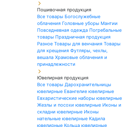
Пошивочная продукция
Все товары
Богослужебные
облачения
Головные уборы
Мантии
Повседневная одежда
Погребальные
товары
Праздничная продукция
Разное
Товары для венчания
Товары
для крещения
Футляры, чехлы,
вешала
Храмовые облачения и
принадлежности
Ювелирная продукция
Все товары
Дарохранительницы
ювелирные
Евангелие ювелирные
Евхаристические наборы ювелирные
Жезлы и посохи ювелирные
Иконы и
складни ювелирные
Иконы
нательные ювелирные
Кадила
ювелирные
Кольца ювелирные