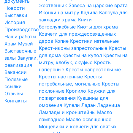
документы
жертвенник
Завеса на царские врата
Новости
Иконки на митру
Кадила
Капсула для
Выставки
закладки храма
Книги
История
богослужебные
Киоты для храма
Производство
Ковчеги для преждеосвященных
Наши работы
даров
Копие
Крестики нательные
Храм
Музей
Крест-иконы запрестольные
Кресты
Выставочные
для дома
Кресты на купол
Кресты на
залы
Закупки,
митру, клобук, скуфью
Кресты
реализация
наперсные
Кресты напрестольные
Вакансии
Кресты настенные
Кресты
Полезные
погребальные, могильные
Кресты
ссылки
поклонные
Кропило
Кружки для
Отзывы
пожертвования
Кувшины для
Контакты
омовения
Купели
Ладан
Ладаница
Лампады и кронштейны
Масло
лампадное
Масло освященное
Мощевики и ковчеги для святых