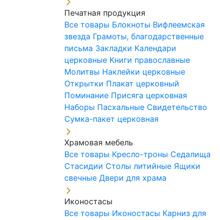
Печатная продукция
Все товары
Блокноты
Вифлеемская
звезда
Грамоты, благодарственные
письма
Закладки
Календари
церковные
Книги православные
Молитвы
Наклейки церковные
Открытки
Плакат церковный
Поминание
Присяга церковная
Наборы Пасхальные
Свидетельство
Сумка-пакет церковная
Храмовая мебель
Все товары
Кресло-троны
Седалища
Стасидии
Столы литийные
Ящики
свечные
Двери для храма
Иконостасы
Все товары
Иконостасы
Карниз для