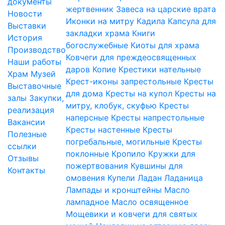
документы
жертвенник
Завеса на царские врата
Новости
Иконки на митру
Кадила
Капсула для
Выставки
закладки храма
Книги
История
богослужебные
Киоты для храма
Производство
Ковчеги для преждеосвященных
Наши работы
даров
Копие
Крестики нательные
Храм
Музей
Крест-иконы запрестольные
Кресты
Выставочные
для дома
Кресты на купол
Кресты на
залы
Закупки,
митру, клобук, скуфью
Кресты
реализация
наперсные
Кресты напрестольные
Вакансии
Кресты настенные
Кресты
Полезные
погребальные, могильные
Кресты
ссылки
поклонные
Кропило
Кружки для
Отзывы
пожертвования
Кувшины для
Контакты
омовения
Купели
Ладан
Ладаница
Лампады и кронштейны
Масло
лампадное
Масло освященное
Мощевики и ковчеги для святых