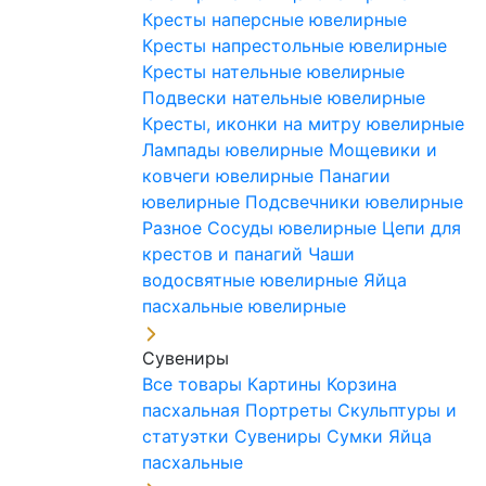
Кресты наперсные ювелирные
Кресты напрестольные ювелирные
Кресты нательные ювелирные
Подвески нательные ювелирные
Кресты, иконки на митру ювелирные
Лампады ювелирные
Мощевики и
ковчеги ювелирные
Панагии
ювелирные
Подсвечники ювелирные
Разное
Сосуды ювелирные
Цепи для
крестов и панагий
Чаши
водосвятные ювелирные
Яйца
пасхальные ювелирные
Сувениры
Все товары
Картины
Корзина
пасхальная
Портреты
Скульптуры и
статуэтки
Сувениры
Сумки
Яйца
пасхальные