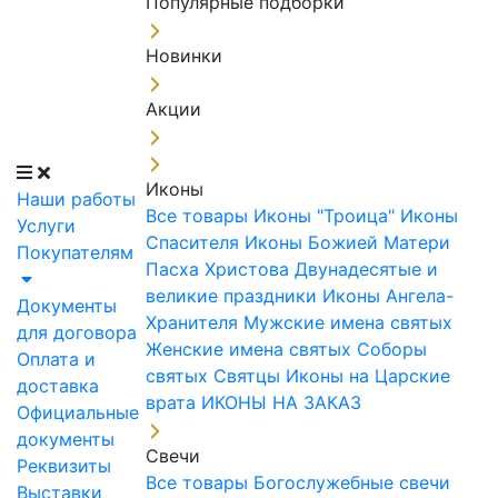
Популярные подборки
Новинки
Акции
Иконы
Наши работы
Все товары
Иконы "Троица"
Иконы
Услуги
Спасителя
Иконы Божией Матери
Покупателям
Пасха Христова
Двунадесятые и
великие праздники
Иконы Ангела-
Документы
Хранителя
Мужские имена святых
для договора
Женские имена святых
Соборы
Оплата и
святых
Святцы
Иконы на Царские
доставка
врата
ИКОНЫ НА ЗАКАЗ
Официальные
документы
Свечи
Реквизиты
Все товары
Богослужебные свечи
Выставки