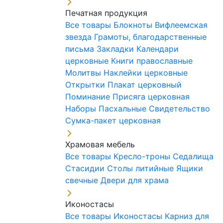
Печатная продукция
Все товары
Блокноты
Вифлеемская
звезда
Грамоты, благодарственные
письма
Закладки
Календари
церковные
Книги православные
Молитвы
Наклейки церковные
Открытки
Плакат церковный
Поминание
Присяга церковная
Наборы Пасхальные
Свидетельство
Сумка-пакет церковная
Храмовая мебель
Все товары
Кресло-троны
Седалища
Стасидии
Столы литийные
Ящики
свечные
Двери для храма
Иконостасы
Все товары
Иконостасы
Карниз для