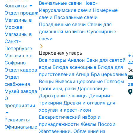
Венчальные свечи
Ново-
Контакты
Иерусалимские свечи
Номерные
Отдел продаж
свечи
Пасхальные свечи
Магазины в
Праздничные свечи
Свечи для
Москве
домашней молитвы
Сувенирные
Магазины в
свечи
Санкт-
Петербурге
Церковная утварь
Магазин в п.
+7
Все товары
Аналои
Баки для святой
Софрино
4
воды
Блюда всенощные
Блюда для
Отдел кадров
З
приготовления Агнца
Бра церковные
Отдел
Венцы
Вывески церковные
Голгофы
снабжения
za
Гробницы, раки
Дароносицы
Музей завода
Дарохранительницы
Дикирии-
О
трикирии
Древки и оглавия для
предприятии
хоругви и крест-икон
Евхаристический набор и
Реквизиты
принадлежности
Жезлы Посохи
Официальные
Жертвенники, Облачения на