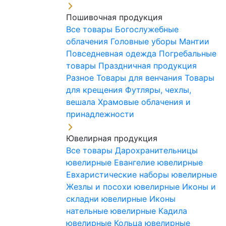
Пошивочная продукция
Все товары
Богослужебные
облачения
Головные уборы
Мантии
Повседневная одежда
Погребальные
товары
Праздничная продукция
Разное
Товары для венчания
Товары
для крещения
Футляры, чехлы,
вешала
Храмовые облачения и
принадлежности
Ювелирная продукция
Все товары
Дарохранительницы
ювелирные
Евангелие ювелирные
Евхаристические наборы ювелирные
Жезлы и посохи ювелирные
Иконы и
складни ювелирные
Иконы
нательные ювелирные
Кадила
ювелирные
Кольца ювелирные