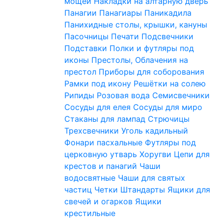
мощей
Накладки на алтарную дверь
Панагии
Панагиары
Паникадила
Панихидные столы, крышки, кануны
Пасочницы
Печати
Подсвечники
Подставки
Полки и футляры под
иконы
Престолы, Облачения на
престол
Приборы для соборования
Рамки под икону
Решётки на солею
Рипиды
Розовая вода
Семисвечники
Сосуды для елея
Сосуды для миро
Стаканы для лампад
Стрючицы
Трехсвечники
Уголь кадильный
Фонари пасхальные
Футляры под
церковную утварь
Хоругви
Цепи для
крестов и панагий
Чаши
водосвятные
Чаши для святых
частиц
Четки
Штандарты
Ящики для
свечей и огарков
Ящики
крестильные