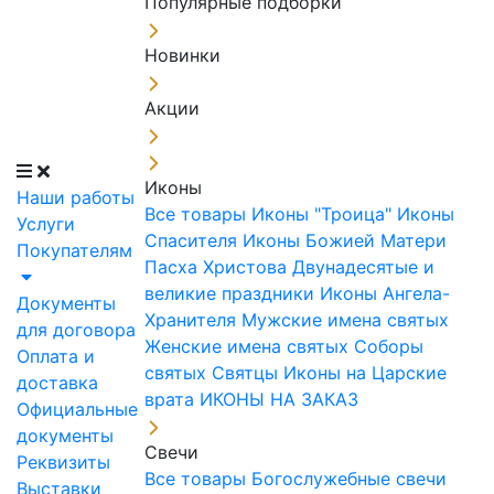
Популярные подборки
Новинки
Акции
Иконы
Наши работы
Все товары
Иконы "Троица"
Иконы
Услуги
Спасителя
Иконы Божией Матери
Покупателям
Пасха Христова
Двунадесятые и
великие праздники
Иконы Ангела-
Документы
Хранителя
Мужские имена святых
для договора
Женские имена святых
Соборы
Оплата и
святых
Святцы
Иконы на Царские
доставка
врата
ИКОНЫ НА ЗАКАЗ
Официальные
документы
Свечи
Реквизиты
Все товары
Богослужебные свечи
Выставки