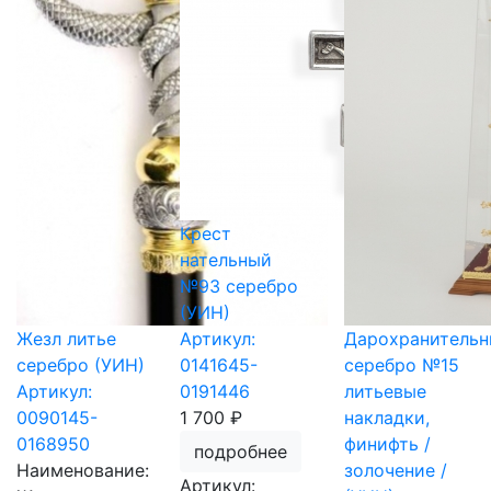
Крест
нательный
№93 серебро
(УИН)
Жезл литье
Артикул:
Дарохранительн
серебро (УИН)
0141645-
серебро №15
Артикул:
0191446
литьевые
0090145-
1 700 ₽
накладки,
0168950
финифть /
подробнее
Наименование:
золочение /
Артикул: