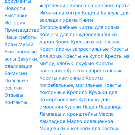
документы
жертвенник
Завеса на царские врата
Новости
Иконки на митру
Кадила
Капсула для
Выставки
закладки храма
Книги
История
богослужебные
Киоты для храма
Производство
Ковчеги для преждеосвященных
Наши работы
даров
Копие
Крестики нательные
Храм
Музей
Крест-иконы запрестольные
Кресты
Выставочные
для дома
Кресты на купол
Кресты на
залы
Закупки,
митру, клобук, скуфью
Кресты
реализация
наперсные
Кресты напрестольные
Вакансии
Кресты настенные
Кресты
Полезные
погребальные, могильные
Кресты
ссылки
поклонные
Кропило
Кружки для
Отзывы
пожертвования
Кувшины для
Контакты
омовения
Купели
Ладан
Ладаница
Лампады и кронштейны
Масло
лампадное
Масло освященное
Мощевики и ковчеги для святых