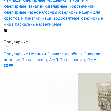
Лампады ювелирные
Мощевики и ковчеги
ювелирные
Панагии ювелирные
Подсвечники
ювелирные
Разное
Сосуды ювелирные
Цепи для
крестов и панагий
Чаши водосвятные ювелирные
Яйца пасхальные ювелирные
Популярные
Популярные
Новинки
Сначала дешёвые
Сначала
дорогие
По названию, А->Я
По названию, Я->А