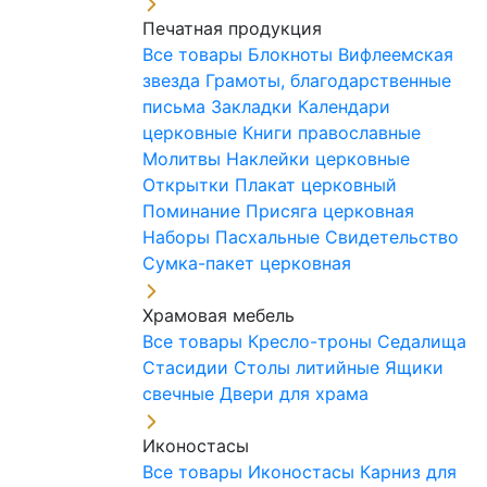
Печатная продукция
Все товары
Блокноты
Вифлеемская
звезда
Грамоты, благодарственные
письма
Закладки
Календари
церковные
Книги православные
Молитвы
Наклейки церковные
Открытки
Плакат церковный
Поминание
Присяга церковная
Наборы Пасхальные
Свидетельство
Сумка-пакет церковная
Храмовая мебель
Все товары
Кресло-троны
Седалища
Стасидии
Столы литийные
Ящики
свечные
Двери для храма
Иконостасы
Все товары
Иконостасы
Карниз для