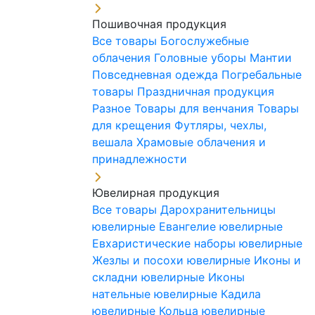
Пошивочная продукция
Все товары
Богослужебные
облачения
Головные уборы
Мантии
Повседневная одежда
Погребальные
товары
Праздничная продукция
Разное
Товары для венчания
Товары
для крещения
Футляры, чехлы,
вешала
Храмовые облачения и
принадлежности
Ювелирная продукция
Все товары
Дарохранительницы
ювелирные
Евангелие ювелирные
Евхаристические наборы ювелирные
Жезлы и посохи ювелирные
Иконы и
складни ювелирные
Иконы
нательные ювелирные
Кадила
ювелирные
Кольца ювелирные