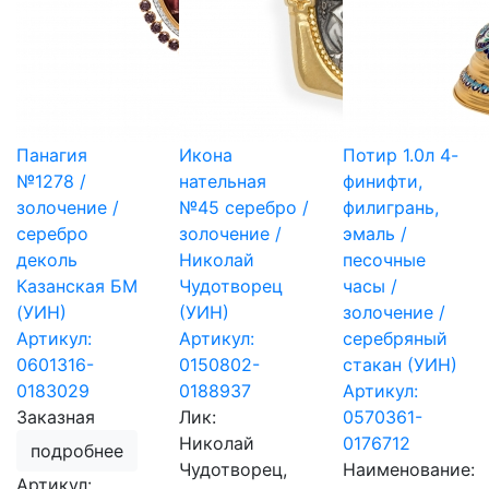
Панагия
Икона
Потир 1.0л 4-
№1278 /
нательная
финифти,
золочение /
№45 серебро /
филигрань,
серебро
золочение /
эмаль /
деколь
Николай
песочные
Казанская БМ
Чудотворец
часы /
(УИН)
(УИН)
золочение /
Артикул:
Артикул:
серебряный
0601316-
0150802-
стакан (УИН)
0183029
0188937
Артикул:
Заказная
Лик:
0570361-
Николай
0176712
подробнее
Чудотворец,
Наименование:
Артикул: