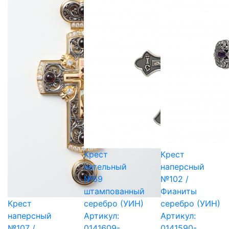
Крест
Крест
нательный
наперсный
№69
№102 /
штампованный
Фианиты
Крест
серебро (УИН)
серебро (УИН)
наперсный
Артикул:
Артикул:
№107 /
0141609-
0141590-