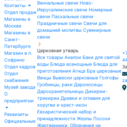
Венчальные свечи
Ново-
Контакты
Иерусалимские свечи
Номерные
Отдел продаж
свечи
Пасхальные свечи
Магазины в
Праздничные свечи
Свечи для
Москве
домашней молитвы
Сувенирные
Магазины в
свечи
Санкт-
Петербурге
Церковная утварь
Магазин в п.
+7
Все товары
Аналои
Баки для святой
Софрино
4
воды
Блюда всенощные
Блюда для
Отдел кадров
З
приготовления Агнца
Бра церковные
Отдел
Венцы
Вывески церковные
Голгофы
снабжения
za
Гробницы, раки
Дароносицы
Музей завода
Дарохранительницы
Дикирии-
О
трикирии
Древки и оглавия для
предприятии
хоругви и крест-икон
Евхаристический набор и
Реквизиты
принадлежности
Жезлы Посохи
Официальные
Жертвенники, Облачения на