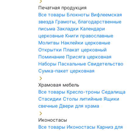
Печатная продукция
Все товары
Блокноты
Вифлеемская
звезда
Грамоты, благодарственные
письма
Закладки
Календари
церковные
Книги православные
Молитвы
Наклейки церковные
Открытки
Плакат церковный
Поминание
Присяга церковная
Наборы Пасхальные
Свидетельство
Сумка-пакет церковная
Храмовая мебель
Все товары
Кресло-троны
Седалища
Стасидии
Столы литийные
Ящики
свечные
Двери для храма
Иконостасы
Все товары
Иконостасы
Карниз для