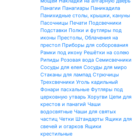
мощей
Накладки на алтарную дверь
Панагии
Панагиары
Паникадила
Панихидные столы, крышки, кануны
Пасочницы
Печати
Подсвечники
Подставки
Полки и футляры под
иконы
Престолы, Облачения на
престол
Приборы для соборования
Рамки под икону
Решётки на солею
Рипиды
Розовая вода
Семисвечники
Сосуды для елея
Сосуды для миро
Стаканы для лампад
Стрючицы
Трехсвечники
Уголь кадильный
Фонари пасхальные
Футляры под
церковную утварь
Хоругви
Цепи для
крестов и панагий
Чаши
водосвятные
Чаши для святых
частиц
Четки
Штандарты
Ящики для
свечей и огарков
Ящики
крестильные