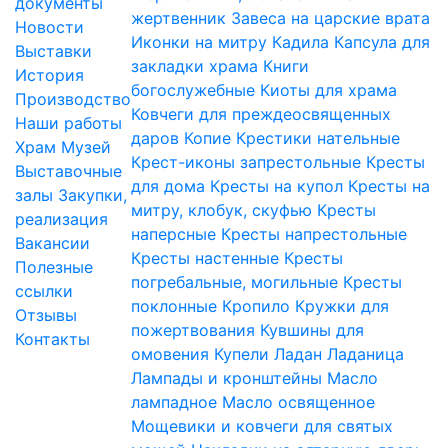
документы
жертвенник
Завеса на царские врата
Новости
Иконки на митру
Кадила
Капсула для
Выставки
закладки храма
Книги
История
богослужебные
Киоты для храма
Производство
Ковчеги для преждеосвященных
Наши работы
даров
Копие
Крестики нательные
Храм
Музей
Крест-иконы запрестольные
Кресты
Выставочные
для дома
Кресты на купол
Кресты на
залы
Закупки,
митру, клобук, скуфью
Кресты
реализация
наперсные
Кресты напрестольные
Вакансии
Кресты настенные
Кресты
Полезные
погребальные, могильные
Кресты
ссылки
поклонные
Кропило
Кружки для
Отзывы
пожертвования
Кувшины для
Контакты
омовения
Купели
Ладан
Ладаница
Лампады и кронштейны
Масло
лампадное
Масло освященное
Мощевики и ковчеги для святых