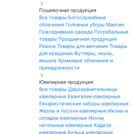
Пошивочная продукция
Все товары
Богослужебные
облачения
Головные уборы
Мантии
Повседневная одежда
Погребальные
товары
Праздничная продукция
Разное
Товары для венчания
Товары
для крещения
Футляры, чехлы,
вешала
Храмовые облачения и
принадлежности
Ювелирная продукция
Все товары
Дарохранительницы
ювелирные
Евангелие ювелирные
Евхаристические наборы ювелирные
Жезлы и посохи ювелирные
Иконы и
складни ювелирные
Иконы
нательные ювелирные
Кадила
ювелирные
Кольца ювелирные