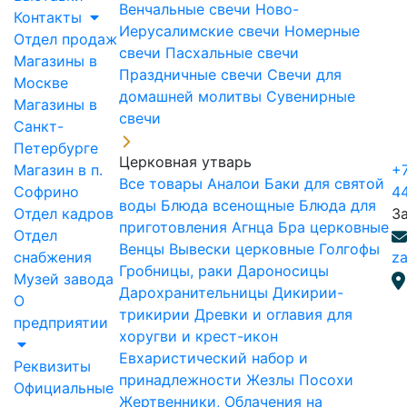
Венчальные свечи
Ново-
Контакты
Иерусалимские свечи
Номерные
Отдел продаж
свечи
Пасхальные свечи
Магазины в
Праздничные свечи
Свечи для
Москве
домашней молитвы
Сувенирные
Магазины в
свечи
Санкт-
Петербурге
Церковная утварь
Магазин в п.
+7
Все товары
Аналои
Баки для святой
Софрино
4
воды
Блюда всенощные
Блюда для
Отдел кадров
З
приготовления Агнца
Бра церковные
Отдел
Венцы
Вывески церковные
Голгофы
снабжения
za
Гробницы, раки
Дароносицы
Музей завода
Дарохранительницы
Дикирии-
О
трикирии
Древки и оглавия для
предприятии
хоругви и крест-икон
Евхаристический набор и
Реквизиты
принадлежности
Жезлы Посохи
Официальные
Жертвенники, Облачения на