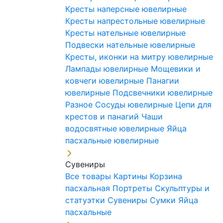
Кресты наперсные ювелирные
Кресты напрестольные ювелирные
Кресты нательные ювелирные
Подвески нательные ювелирные
Кресты, иконки на митру ювелирные
Лампады ювелирные
Мощевики и
ковчеги ювелирные
Панагии
ювелирные
Подсвечники ювелирные
Разное
Сосуды ювелирные
Цепи для
крестов и панагий
Чаши
водосвятные ювелирные
Яйца
пасхальные ювелирные
Сувениры
Все товары
Картины
Корзина
пасхальная
Портреты
Скульптуры и
статуэтки
Сувениры
Сумки
Яйца
пасхальные