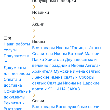
Популярные подборки
Новинки
Акции
Иконы
Наши работы
Все товары
Иконы "Троица"
Иконы
Услуги
Спасителя
Иконы Божией Матери
Покупателям
Пасха Христова
Двунадесятые и
великие праздники
Иконы Ангела-
Документы
Хранителя
Мужские имена святых
для договора
Женские имена святых
Соборы
Оплата и
святых
Святцы
Иконы на Царские
доставка
врата
ИКОНЫ НА ЗАКАЗ
Официальные
документы
Свечи
Реквизиты
Все товары
Богослужебные свечи
Выставки