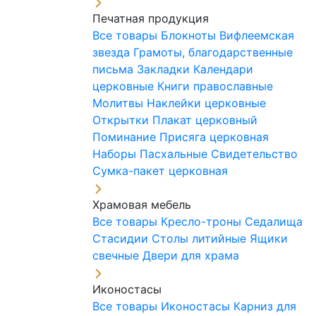
Печатная продукция
Все товары
Блокноты
Вифлеемская
звезда
Грамоты, благодарственные
письма
Закладки
Календари
церковные
Книги православные
Молитвы
Наклейки церковные
Открытки
Плакат церковный
Поминание
Присяга церковная
Наборы Пасхальные
Свидетельство
Сумка-пакет церковная
Храмовая мебель
Все товары
Кресло-троны
Седалища
Стасидии
Столы литийные
Ящики
свечные
Двери для храма
Иконостасы
Все товары
Иконостасы
Карниз для