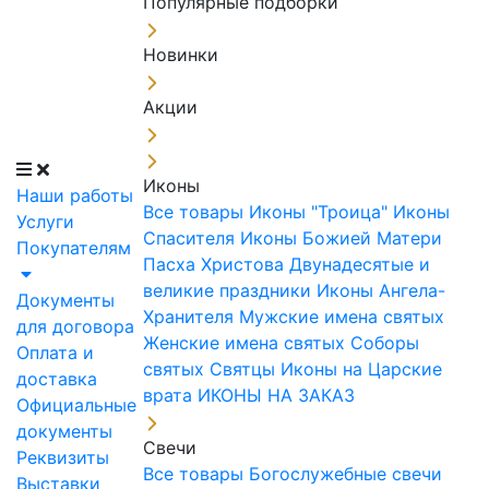
Популярные подборки
Новинки
Акции
Иконы
Наши работы
Все товары
Иконы "Троица"
Иконы
Услуги
Спасителя
Иконы Божией Матери
Покупателям
Пасха Христова
Двунадесятые и
великие праздники
Иконы Ангела-
Документы
Хранителя
Мужские имена святых
для договора
Женские имена святых
Соборы
Оплата и
святых
Святцы
Иконы на Царские
доставка
врата
ИКОНЫ НА ЗАКАЗ
Официальные
документы
Свечи
Реквизиты
Все товары
Богослужебные свечи
Выставки