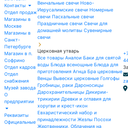
Венчальные свечи
Ново-
Контакты
Иерусалимские свечи
Номерные
Отдел продаж
свечи
Пасхальные свечи
Магазины в
Праздничные свечи
Свечи для
Москве
домашней молитвы
Сувенирные
Магазины в
свечи
Санкт-
Петербурге
Церковная утварь
Магазин в п.
+7
Все товары
Аналои
Баки для святой
Софрино
4
воды
Блюда всенощные
Блюда для
Отдел кадров
З
приготовления Агнца
Бра церковные
Отдел
Венцы
Вывески церковные
Голгофы
снабжения
za
Гробницы, раки
Дароносицы
Музей завода
Дарохранительницы
Дикирии-
О
трикирии
Древки и оглавия для
предприятии
хоругви и крест-икон
Евхаристический набор и
Реквизиты
принадлежности
Жезлы Посохи
Официальные
Жертвенники, Облачения на