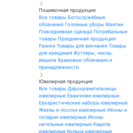
Пошивочная продукция
Все товары
Богослужебные
облачения
Головные уборы
Мантии
Повседневная одежда
Погребальные
товары
Праздничная продукция
Разное
Товары для венчания
Товары
для крещения
Футляры, чехлы,
вешала
Храмовые облачения и
принадлежности
Ювелирная продукция
Все товары
Дарохранительницы
ювелирные
Евангелие ювелирные
Евхаристические наборы ювелирные
Жезлы и посохи ювелирные
Иконы и
складни ювелирные
Иконы
нательные ювелирные
Кадила
ювелирные
Кольца ювелирные