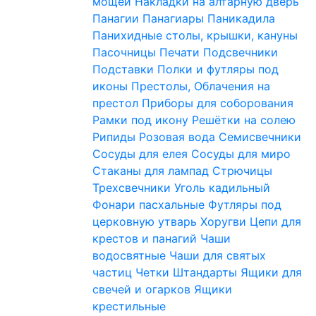
мощей
Накладки на алтарную дверь
Панагии
Панагиары
Паникадила
Панихидные столы, крышки, кануны
Пасочницы
Печати
Подсвечники
Подставки
Полки и футляры под
иконы
Престолы, Облачения на
престол
Приборы для соборования
Рамки под икону
Решётки на солею
Рипиды
Розовая вода
Семисвечники
Сосуды для елея
Сосуды для миро
Стаканы для лампад
Стрючицы
Трехсвечники
Уголь кадильный
Фонари пасхальные
Футляры под
церковную утварь
Хоругви
Цепи для
крестов и панагий
Чаши
водосвятные
Чаши для святых
частиц
Четки
Штандарты
Ящики для
свечей и огарков
Ящики
крестильные