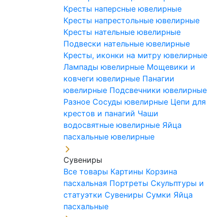
Кресты наперсные ювелирные
Кресты напрестольные ювелирные
Кресты нательные ювелирные
Подвески нательные ювелирные
Кресты, иконки на митру ювелирные
Лампады ювелирные
Мощевики и
ковчеги ювелирные
Панагии
ювелирные
Подсвечники ювелирные
Разное
Сосуды ювелирные
Цепи для
крестов и панагий
Чаши
водосвятные ювелирные
Яйца
пасхальные ювелирные
Сувениры
Все товары
Картины
Корзина
пасхальная
Портреты
Скульптуры и
статуэтки
Сувениры
Сумки
Яйца
пасхальные