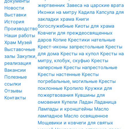
документы
жертвенник
Завеса на царские врата
Новости
Иконки на митру
Кадила
Капсула для
Выставки
закладки храма
Книги
История
богослужебные
Киоты для храма
Производство
Ковчеги для преждеосвященных
Наши работы
даров
Копие
Крестики нательные
Храм
Музей
Крест-иконы запрестольные
Кресты
Выставочные
для дома
Кресты на купол
Кресты на
залы
Закупки,
митру, клобук, скуфью
Кресты
реализация
наперсные
Кресты напрестольные
Вакансии
Кресты настенные
Кресты
Полезные
погребальные, могильные
Кресты
ссылки
поклонные
Кропило
Кружки для
Отзывы
пожертвования
Кувшины для
Контакты
омовения
Купели
Ладан
Ладаница
Лампады и кронштейны
Масло
лампадное
Масло освященное
Мощевики и ковчеги для святых