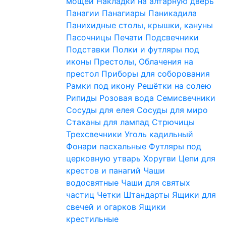
мощей
Накладки на алтарную дверь
Панагии
Панагиары
Паникадила
Панихидные столы, крышки, кануны
Пасочницы
Печати
Подсвечники
Подставки
Полки и футляры под
иконы
Престолы, Облачения на
престол
Приборы для соборования
Рамки под икону
Решётки на солею
Рипиды
Розовая вода
Семисвечники
Сосуды для елея
Сосуды для миро
Стаканы для лампад
Стрючицы
Трехсвечники
Уголь кадильный
Фонари пасхальные
Футляры под
церковную утварь
Хоругви
Цепи для
крестов и панагий
Чаши
водосвятные
Чаши для святых
частиц
Четки
Штандарты
Ящики для
свечей и огарков
Ящики
крестильные