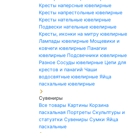
Кресты наперсные ювелирные
Кресты напрестольные ювелирные
Кресты нательные ювелирные
Подвески нательные ювелирные
Кресты, иконки на митру ювелирные
Лампады ювелирные
Мощевики и
ковчеги ювелирные
Панагии
ювелирные
Подсвечники ювелирные
Разное
Сосуды ювелирные
Цепи для
крестов и панагий
Чаши
водосвятные ювелирные
Яйца
пасхальные ювелирные
Сувениры
Все товары
Картины
Корзина
пасхальная
Портреты
Скульптуры и
статуэтки
Сувениры
Сумки
Яйца
пасхальные