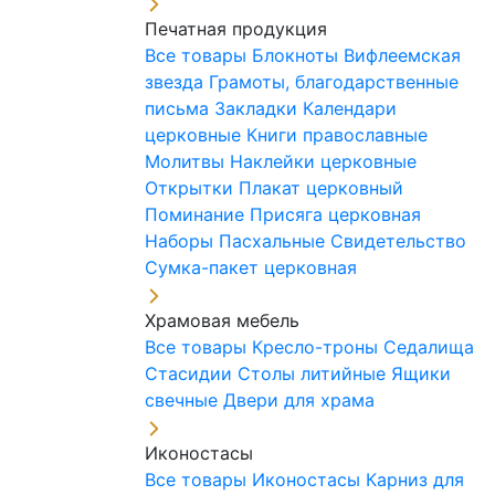
Печатная продукция
Все товары
Блокноты
Вифлеемская
звезда
Грамоты, благодарственные
письма
Закладки
Календари
церковные
Книги православные
Молитвы
Наклейки церковные
Открытки
Плакат церковный
Поминание
Присяга церковная
Наборы Пасхальные
Свидетельство
Сумка-пакет церковная
Храмовая мебель
Все товары
Кресло-троны
Седалища
Стасидии
Столы литийные
Ящики
свечные
Двери для храма
Иконостасы
Все товары
Иконостасы
Карниз для