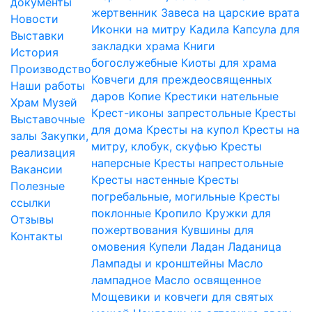
документы
жертвенник
Завеса на царские врата
Новости
Иконки на митру
Кадила
Капсула для
Выставки
закладки храма
Книги
История
богослужебные
Киоты для храма
Производство
Ковчеги для преждеосвященных
Наши работы
даров
Копие
Крестики нательные
Храм
Музей
Крест-иконы запрестольные
Кресты
Выставочные
для дома
Кресты на купол
Кресты на
залы
Закупки,
митру, клобук, скуфью
Кресты
реализация
наперсные
Кресты напрестольные
Вакансии
Кресты настенные
Кресты
Полезные
погребальные, могильные
Кресты
ссылки
поклонные
Кропило
Кружки для
Отзывы
пожертвования
Кувшины для
Контакты
омовения
Купели
Ладан
Ладаница
Лампады и кронштейны
Масло
лампадное
Масло освященное
Мощевики и ковчеги для святых