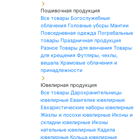
Пошивочная продукция
Все товары
Богослужебные
облачения
Головные уборы
Мантии
Повседневная одежда
Погребальные
товары
Праздничная продукция
Разное
Товары для венчания
Товары
для крещения
Футляры, чехлы,
вешала
Храмовые облачения и
принадлежности
Ювелирная продукция
Все товары
Дарохранительницы
ювелирные
Евангелие ювелирные
Евхаристические наборы ювелирные
Жезлы и посохи ювелирные
Иконы и
складни ювелирные
Иконы
нательные ювелирные
Кадила
ювелирные
Кольца ювелирные