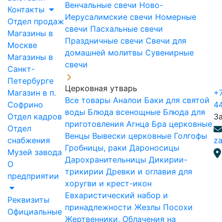
Венчальные свечи
Ново-
Контакты
Иерусалимские свечи
Номерные
Отдел продаж
свечи
Пасхальные свечи
Магазины в
Праздничные свечи
Свечи для
Москве
домашней молитвы
Сувенирные
Магазины в
свечи
Санкт-
Петербурге
Церковная утварь
Магазин в п.
+7
Все товары
Аналои
Баки для святой
Софрино
4
воды
Блюда всенощные
Блюда для
Отдел кадров
З
приготовления Агнца
Бра церковные
Отдел
Венцы
Вывески церковные
Голгофы
снабжения
za
Гробницы, раки
Дароносицы
Музей завода
Дарохранительницы
Дикирии-
О
трикирии
Древки и оглавия для
предприятии
хоругви и крест-икон
Евхаристический набор и
Реквизиты
принадлежности
Жезлы Посохи
Официальные
Жертвенники, Облачения на