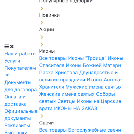
Популярные подборки
Новинки
Акции
Иконы
Наши работы
Все товары
Иконы "Троица"
Иконы
Услуги
Спасителя
Иконы Божией Матери
Покупателям
Пасха Христова
Двунадесятые и
великие праздники
Иконы Ангела-
Документы
Хранителя
Мужские имена святых
для договора
Женские имена святых
Соборы
Оплата и
святых
Святцы
Иконы на Царские
доставка
врата
ИКОНЫ НА ЗАКАЗ
Официальные
документы
Свечи
Реквизиты
Все товары
Богослужебные свечи
Выставки