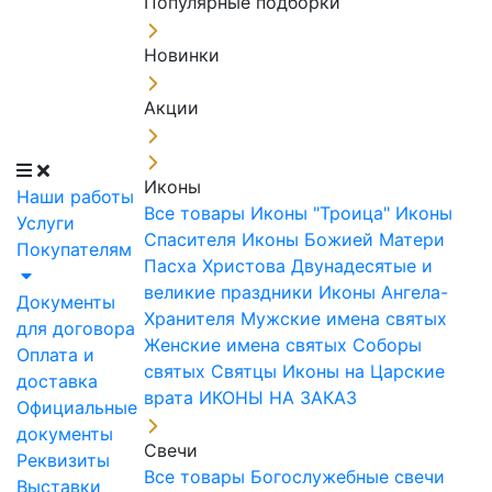
Популярные подборки
Новинки
Акции
Иконы
Наши работы
Все товары
Иконы "Троица"
Иконы
Услуги
Спасителя
Иконы Божией Матери
Покупателям
Пасха Христова
Двунадесятые и
великие праздники
Иконы Ангела-
Документы
Хранителя
Мужские имена святых
для договора
Женские имена святых
Соборы
Оплата и
святых
Святцы
Иконы на Царские
доставка
врата
ИКОНЫ НА ЗАКАЗ
Официальные
документы
Свечи
Реквизиты
Все товары
Богослужебные свечи
Выставки