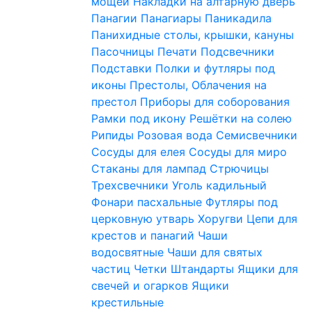
мощей
Накладки на алтарную дверь
Панагии
Панагиары
Паникадила
Панихидные столы, крышки, кануны
Пасочницы
Печати
Подсвечники
Подставки
Полки и футляры под
иконы
Престолы, Облачения на
престол
Приборы для соборования
Рамки под икону
Решётки на солею
Рипиды
Розовая вода
Семисвечники
Сосуды для елея
Сосуды для миро
Стаканы для лампад
Стрючицы
Трехсвечники
Уголь кадильный
Фонари пасхальные
Футляры под
церковную утварь
Хоругви
Цепи для
крестов и панагий
Чаши
водосвятные
Чаши для святых
частиц
Четки
Штандарты
Ящики для
свечей и огарков
Ящики
крестильные