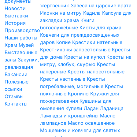
документы
жертвенник
Завеса на царские врата
Новости
Иконки на митру
Кадила
Капсула для
Выставки
закладки храма
Книги
История
богослужебные
Киоты для храма
Производство
Ковчеги для преждеосвященных
Наши работы
даров
Копие
Крестики нательные
Храм
Музей
Крест-иконы запрестольные
Кресты
Выставочные
для дома
Кресты на купол
Кресты на
залы
Закупки,
митру, клобук, скуфью
Кресты
реализация
наперсные
Кресты напрестольные
Вакансии
Кресты настенные
Кресты
Полезные
погребальные, могильные
Кресты
ссылки
поклонные
Кропило
Кружки для
Отзывы
пожертвования
Кувшины для
Контакты
омовения
Купели
Ладан
Ладаница
Лампады и кронштейны
Масло
лампадное
Масло освященное
Мощевики и ковчеги для святых