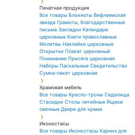
Печатная продукция
Все товары
Блокноты
Вифлеемская
звезда
Грамоты, благодарственные
письма
Закладки
Календари
церковные
Книги православные
Молитвы
Наклейки церковные
Открытки
Плакат церковный
Поминание
Присяга церковная
Наборы Пасхальные
Свидетельство
Сумка-пакет церковная
Храмовая мебель
Все товары
Кресло-троны
Седалища
Стасидии
Столы литийные
Ящики
свечные
Двери для храма
Иконостасы
Все товары
Иконостасы
Карниз для