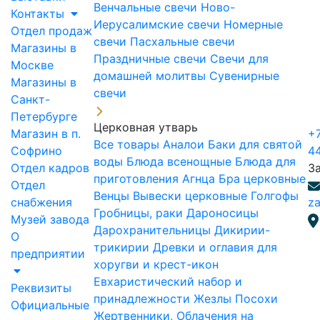
Венчальные свечи
Ново-
Контакты
Иерусалимские свечи
Номерные
Отдел продаж
свечи
Пасхальные свечи
Магазины в
Праздничные свечи
Свечи для
Москве
домашней молитвы
Сувенирные
Магазины в
свечи
Санкт-
Петербурге
Церковная утварь
Магазин в п.
+7
Все товары
Аналои
Баки для святой
Софрино
4
воды
Блюда всенощные
Блюда для
Отдел кадров
З
приготовления Агнца
Бра церковные
Отдел
Венцы
Вывески церковные
Голгофы
снабжения
za
Гробницы, раки
Дароносицы
Музей завода
Дарохранительницы
Дикирии-
О
трикирии
Древки и оглавия для
предприятии
хоругви и крест-икон
Евхаристический набор и
Реквизиты
принадлежности
Жезлы Посохи
Официальные
Жертвенники, Облачения на