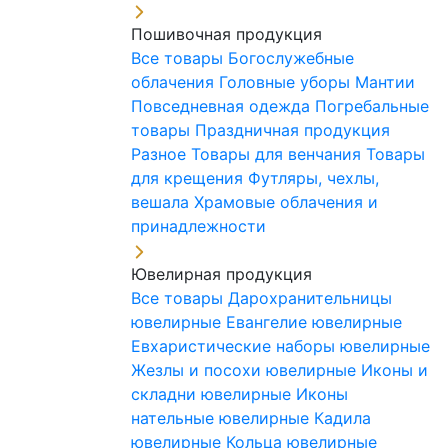
Пошивочная продукция
Все товары
Богослужебные
облачения
Головные уборы
Мантии
Повседневная одежда
Погребальные
товары
Праздничная продукция
Разное
Товары для венчания
Товары
для крещения
Футляры, чехлы,
вешала
Храмовые облачения и
принадлежности
Ювелирная продукция
Все товары
Дарохранительницы
ювелирные
Евангелие ювелирные
Евхаристические наборы ювелирные
Жезлы и посохи ювелирные
Иконы и
складни ювелирные
Иконы
нательные ювелирные
Кадила
ювелирные
Кольца ювелирные