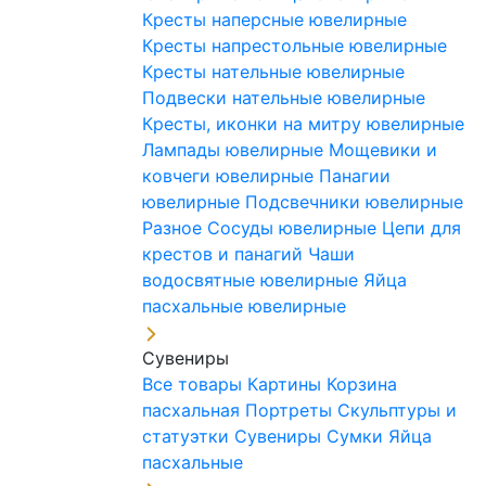
Кресты наперсные ювелирные
Кресты напрестольные ювелирные
Кресты нательные ювелирные
Подвески нательные ювелирные
Кресты, иконки на митру ювелирные
Лампады ювелирные
Мощевики и
ковчеги ювелирные
Панагии
ювелирные
Подсвечники ювелирные
Разное
Сосуды ювелирные
Цепи для
крестов и панагий
Чаши
водосвятные ювелирные
Яйца
пасхальные ювелирные
Сувениры
Все товары
Картины
Корзина
пасхальная
Портреты
Скульптуры и
статуэтки
Сувениры
Сумки
Яйца
пасхальные