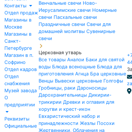
Венчальные свечи
Ново-
Контакты
Иерусалимские свечи
Номерные
Отдел продаж
свечи
Пасхальные свечи
Магазины в
Праздничные свечи
Свечи для
Москве
домашней молитвы
Сувенирные
Магазины в
свечи
Санкт-
Петербурге
Церковная утварь
Магазин в п.
+7
Все товары
Аналои
Баки для святой
Софрино
4
воды
Блюда всенощные
Блюда для
Отдел кадров
З
приготовления Агнца
Бра церковные
Отдел
Венцы
Вывески церковные
Голгофы
снабжения
za
Гробницы, раки
Дароносицы
Музей завода
Дарохранительницы
Дикирии-
О
трикирии
Древки и оглавия для
предприятии
хоругви и крест-икон
Евхаристический набор и
Реквизиты
принадлежности
Жезлы Посохи
Официальные
Жертвенники, Облачения на