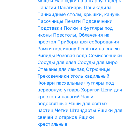
мощей
Накладки на алтарную дверь
Панагии
Панагиары
Паникадила
Панихидные столы, крышки, кануны
Пасочницы
Печати
Подсвечники
Подставки
Полки и футляры под
иконы
Престолы, Облачения на
престол
Приборы для соборования
Рамки под икону
Решётки на солею
Рипиды
Розовая вода
Семисвечники
Сосуды для елея
Сосуды для миро
Стаканы для лампад
Стрючицы
Трехсвечники
Уголь кадильный
Фонари пасхальные
Футляры под
церковную утварь
Хоругви
Цепи для
крестов и панагий
Чаши
водосвятные
Чаши для святых
частиц
Четки
Штандарты
Ящики для
свечей и огарков
Ящики
крестильные