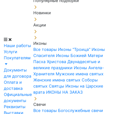
Популярные подборки
Новинки
Акции
Иконы
Наши работы
Все товары
Иконы "Троица"
Иконы
Услуги
Спасителя
Иконы Божией Матери
Покупателям
Пасха Христова
Двунадесятые и
великие праздники
Иконы Ангела-
Документы
Хранителя
Мужские имена святых
для договора
Женские имена святых
Соборы
Оплата и
святых
Святцы
Иконы на Царские
доставка
врата
ИКОНЫ НА ЗАКАЗ
Официальные
документы
Свечи
Реквизиты
Все товары
Богослужебные свечи
Выставки