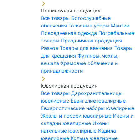
Пошивочная продукция
Все товары
Богослужебные
облачения
Головные уборы
Мантии
Повседневная одежда
Погребальные
товары
Праздничная продукция
Разное
Товары для венчания
Товары
для крещения
Футляры, чехлы,
вешала
Храмовые облачения и
принадлежности
Ювелирная продукция
Все товары
Дарохранительницы
ювелирные
Евангелие ювелирные
Евхаристические наборы ювелирные
Жезлы и посохи ювелирные
Иконы и
складни ювелирные
Иконы
нательные ювелирные
Кадила
ювелирные
Кольца ювелирные