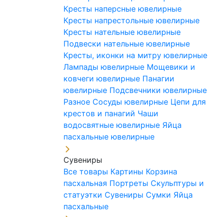
Кресты наперсные ювелирные
Кресты напрестольные ювелирные
Кресты нательные ювелирные
Подвески нательные ювелирные
Кресты, иконки на митру ювелирные
Лампады ювелирные
Мощевики и
ковчеги ювелирные
Панагии
ювелирные
Подсвечники ювелирные
Разное
Сосуды ювелирные
Цепи для
крестов и панагий
Чаши
водосвятные ювелирные
Яйца
пасхальные ювелирные
Сувениры
Все товары
Картины
Корзина
пасхальная
Портреты
Скульптуры и
статуэтки
Сувениры
Сумки
Яйца
пасхальные