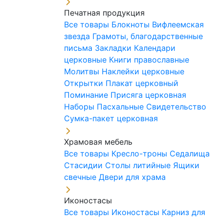
Печатная продукция
Все товары
Блокноты
Вифлеемская
звезда
Грамоты, благодарственные
письма
Закладки
Календари
церковные
Книги православные
Молитвы
Наклейки церковные
Открытки
Плакат церковный
Поминание
Присяга церковная
Наборы Пасхальные
Свидетельство
Сумка-пакет церковная
Храмовая мебель
Все товары
Кресло-троны
Седалища
Стасидии
Столы литийные
Ящики
свечные
Двери для храма
Иконостасы
Все товары
Иконостасы
Карниз для