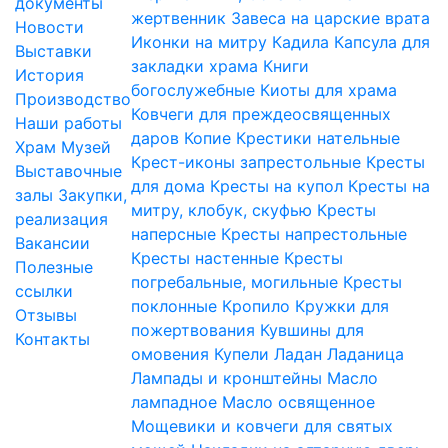
документы
жертвенник
Завеса на царские врата
Новости
Иконки на митру
Кадила
Капсула для
Выставки
закладки храма
Книги
История
богослужебные
Киоты для храма
Производство
Ковчеги для преждеосвященных
Наши работы
даров
Копие
Крестики нательные
Храм
Музей
Крест-иконы запрестольные
Кресты
Выставочные
для дома
Кресты на купол
Кресты на
залы
Закупки,
митру, клобук, скуфью
Кресты
реализация
наперсные
Кресты напрестольные
Вакансии
Кресты настенные
Кресты
Полезные
погребальные, могильные
Кресты
ссылки
поклонные
Кропило
Кружки для
Отзывы
пожертвования
Кувшины для
Контакты
омовения
Купели
Ладан
Ладаница
Лампады и кронштейны
Масло
лампадное
Масло освященное
Мощевики и ковчеги для святых