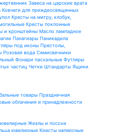
 жертвенник
Завеса на царские врата
а
Ковчеги для преждеосвященных
купол
Кресты на митру, клобук,
 могильные
Кресты поклонные
ы и кронштейны
Масло лампадное
нагии
Панагиары
Паникадила
тляры под иконы
Престолы,
ды
Розовая вода
Семисвечники
ильный
Фонари пасхальные
Футляры
ятых частиц
Четки
Штандарты
Ящики
бальные товары
Праздничная
овые облачения и принадлежности
ы ювелирные
Жезлы и посохи
льца ювелирные
Кресты наперсные