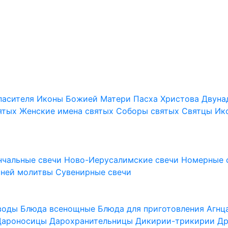
пасителя
Иконы Божией Матери
Пасха Христова
Двуна
ятых
Женские имена святых
Соборы святых
Святцы
Ик
нчальные свечи
Ново-Иерусалимские свечи
Номерные 
шней молитвы
Сувенирные свечи
 воды
Блюда всенощные
Блюда для приготовления Агн
Дароносицы
Дарохранительницы
Дикирии-трикирии
Др