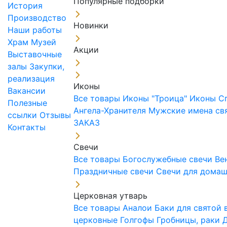
Популярные подборки
История
Производство
Новинки
Наши работы
Храм
Музей
Акции
Выставочные
залы
Закупки,
реализация
Иконы
Вакансии
Все товары
Иконы "Троица"
Иконы С
Полезные
Ангела-Хранителя
Мужские имена св
ссылки
Отзывы
ЗАКАЗ
Контакты
Свечи
Все товары
Богослужебные свечи
Ве
Праздничные свечи
Свечи для дома
Церковная утварь
Все товары
Аналои
Баки для святой
церковные
Голгофы
Гробницы, раки