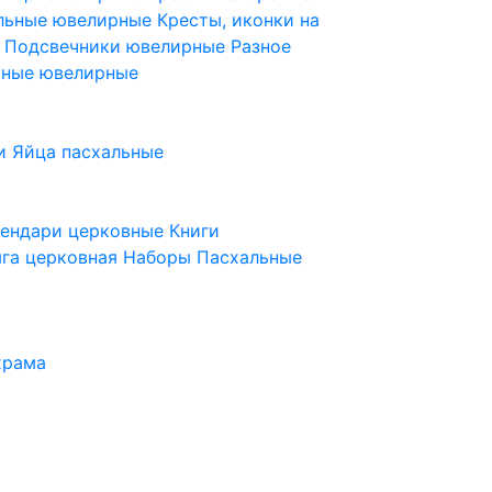
ельные ювелирные
Кресты, иконки на
е
Подсвечники ювелирные
Разное
ьные ювелирные
и
Яйца пасхальные
лендари церковные
Книги
га церковная
Наборы Пасхальные
храма