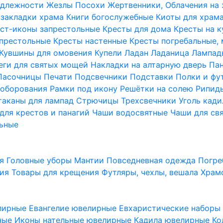
надлежности
Жезлы Посохи
Жертвенники, Облачения на
 закладки храма
Книги богослужебные
Киоты для храм
ст-иконы запрестольные
Кресты для дома
Кресты на 
апрестольные
Кресты настенные
Кресты погребальные,
Кувшины для омовения
Купели
Ладан
Ладаница
Лампад
еги для святых мощей
Накладки на алтарную дверь
Па
Пасочницы
Печати
Подсвечники
Подставки
Полки и фу
соборования
Рамки под икону
Решётки на солею
Рипи
таканы для лампад
Стрючицы
Трехсвечники
Уголь кад
для крестов и панагий
Чаши водосвятные
Чаши для св
ьные
ия
Головные уборы
Мантии
Повседневная одежда
Погре
ния
Товары для крещения
Футляры, чехлы, вешала
Храм
лирные
Евангелие ювелирные
Евхаристические набор
рные
Иконы нательные ювелирные
Кадила ювелирные
Ко