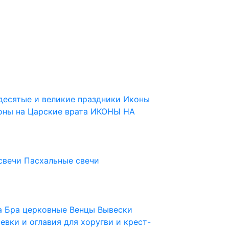
десятые и великие праздники
Иконы
оны на Царские врата
ИКОНЫ НА
свечи
Пасхальные свечи
ца
Бра церковные
Венцы
Вывески
евки и оглавия для хоругви и крест-