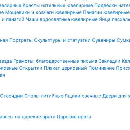
ювелирные
Кресты нательные ювелирные
Подвески нат
ые
Мощевики и ковчеги ювелирные
Панагии ювелирны
в и панагий
Чаши водосвятные ювелирные
Яйца пасхал
ьная
Портреты
Скульптуры и статуэтки
Сувениры
Сумк
везда
Грамоты, благодарственные письма
Закладки
Ка
рковные
Открытки
Плакат церковный
Поминание
Прися
ая
а
Стасидии
Столы литийные
Ящики свечные
Двери для 
завесы на царские врата
Царские врата