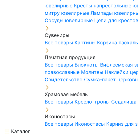
ювелирные
Кресты напрестольные 
митру ювелирные
Лампады ювелирн
Сосуды ювелирные
Цепи для кресто
Сувениры
Все товары
Картины
Корзина пасхал
Печатная продукция
Все товары
Блокноты
Вифлеемская з
православные
Молитвы
Наклейки це
Свидетельство
Сумка-пакет церковн
Храмовая мебель
Все товары
Кресло-троны
Седалищ
Иконостасы
Все товары
Иконостасы
Карниз для 
Каталог