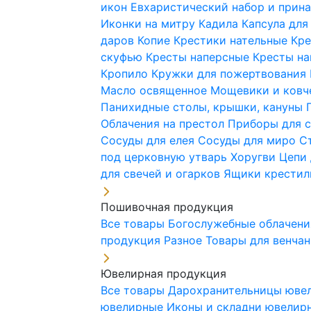
икон
Евхаристический набор и при
Иконки на митру
Кадила
Капсула для
даров
Копие
Крестики нательные
Кре
скуфью
Кресты наперсные
Кресты н
Кропило
Кружки для пожертвования
Масло освященное
Мощевики и ковч
Панихидные столы, крышки, кануны
Облачения на престол
Приборы для 
Сосуды для елея
Сосуды для миро
С
под церковную утварь
Хоругви
Цепи 
для свечей и огарков
Ящики крестил
Пошивочная продукция
Все товары
Богослужебные облачен
продукция
Разное
Товары для венча
Ювелирная продукция
Все товары
Дарохранительницы юве
ювелирные
Иконы и складни ювели