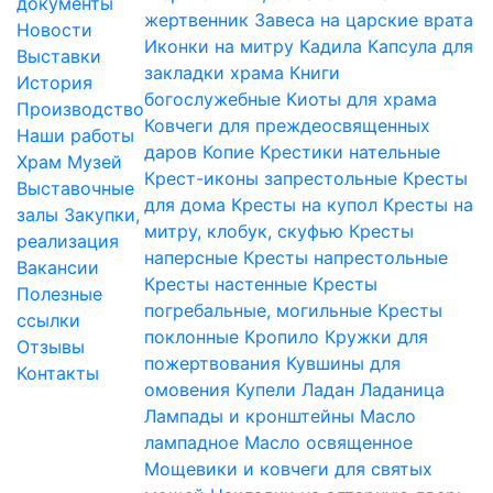
документы
жертвенник
Завеса на царские врата
Новости
Иконки на митру
Кадила
Капсула для
Выставки
закладки храма
Книги
История
богослужебные
Киоты для храма
Производство
Ковчеги для преждеосвященных
Наши работы
даров
Копие
Крестики нательные
Храм
Музей
Крест-иконы запрестольные
Кресты
Выставочные
для дома
Кресты на купол
Кресты на
залы
Закупки,
митру, клобук, скуфью
Кресты
реализация
наперсные
Кресты напрестольные
Вакансии
Кресты настенные
Кресты
Полезные
погребальные, могильные
Кресты
ссылки
поклонные
Кропило
Кружки для
Отзывы
пожертвования
Кувшины для
Контакты
омовения
Купели
Ладан
Ладаница
Лампады и кронштейны
Масло
лампадное
Масло освященное
Мощевики и ковчеги для святых