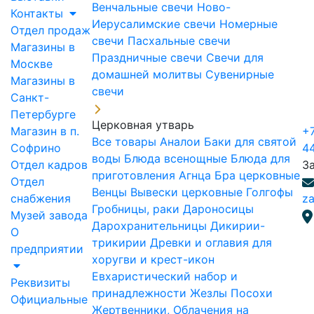
Венчальные свечи
Ново-
Контакты
Иерусалимские свечи
Номерные
Отдел продаж
свечи
Пасхальные свечи
Магазины в
Праздничные свечи
Свечи для
Москве
домашней молитвы
Сувенирные
Магазины в
свечи
Санкт-
Петербурге
Церковная утварь
Магазин в п.
+7
Все товары
Аналои
Баки для святой
Софрино
4
воды
Блюда всенощные
Блюда для
Отдел кадров
З
приготовления Агнца
Бра церковные
Отдел
Венцы
Вывески церковные
Голгофы
снабжения
za
Гробницы, раки
Дароносицы
Музей завода
Дарохранительницы
Дикирии-
О
трикирии
Древки и оглавия для
предприятии
хоругви и крест-икон
Евхаристический набор и
Реквизиты
принадлежности
Жезлы Посохи
Официальные
Жертвенники, Облачения на