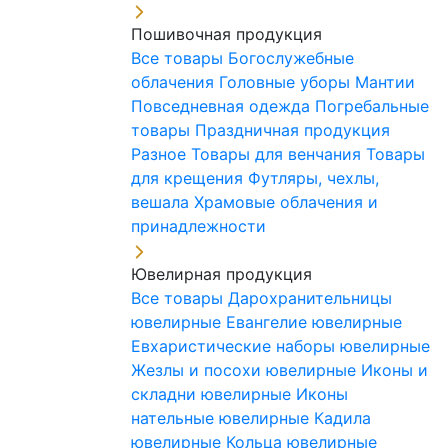
Пошивочная продукция
Все товары
Богослужебные
облачения
Головные уборы
Мантии
Повседневная одежда
Погребальные
товары
Праздничная продукция
Разное
Товары для венчания
Товары
для крещения
Футляры, чехлы,
вешала
Храмовые облачения и
принадлежности
Ювелирная продукция
Все товары
Дарохранительницы
ювелирные
Евангелие ювелирные
Евхаристические наборы ювелирные
Жезлы и посохи ювелирные
Иконы и
складни ювелирные
Иконы
нательные ювелирные
Кадила
ювелирные
Кольца ювелирные