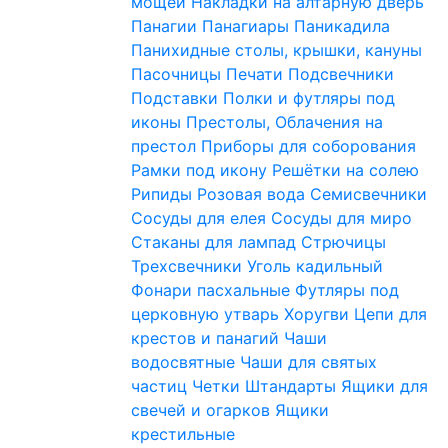
мощей
Накладки на алтарную дверь
Панагии
Панагиары
Паникадила
Панихидные столы, крышки, кануны
Пасочницы
Печати
Подсвечники
Подставки
Полки и футляры под
иконы
Престолы, Облачения на
престол
Приборы для соборования
Рамки под икону
Решётки на солею
Рипиды
Розовая вода
Семисвечники
Сосуды для елея
Сосуды для миро
Стаканы для лампад
Стрючицы
Трехсвечники
Уголь кадильный
Фонари пасхальные
Футляры под
церковную утварь
Хоругви
Цепи для
крестов и панагий
Чаши
водосвятные
Чаши для святых
частиц
Четки
Штандарты
Ящики для
свечей и огарков
Ящики
крестильные