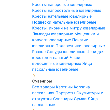
Кресты наперсные ювелирные
Кресты напрестольные ювелирные
Кресты нательные ювелирные
Подвески нательные ювелирные
Кресты, иконки на митру ювелирные
Лампады ювелирные
Мощевики и
ковчеги ювелирные
Панагии
ювелирные
Подсвечники ювелирные
Разное
Сосуды ювелирные
Цепи для
крестов и панагий
Чаши
водосвятные ювелирные
Яйца
пасхальные ювелирные
Сувениры
Все товары
Картины
Корзина
пасхальная
Портреты
Скульптуры и
статуэтки
Сувениры
Сумки
Яйца
пасхальные