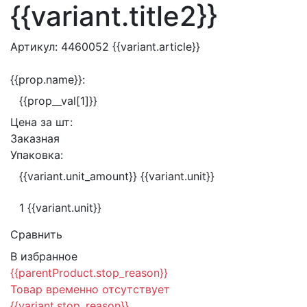
{{variant.title2}}
Артикул:
4460052
{{variant.article}}
{{prop.name}}:
{{prop__val[1]}}
Цена за
шт:
Заказная
Упаковка:
{{variant.unit_amount}} {{variant.unit}}
1 {{variant.unit}}
Сравнить
В избранное
{{parentProduct.stop_reason}}
Товар временно отсутствует
{{variant.stop_reason}}