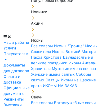
Популярные подборки
Новинки
Акции
Иконы
Наши работы
Все товары
Иконы "Троица"
Иконы
Услуги
Спасителя
Иконы Божией Матери
Покупателям
Пасха Христова
Двунадесятые и
великие праздники
Иконы Ангела-
Документы
Хранителя
Мужские имена святых
для договора
Женские имена святых
Соборы
Оплата и
святых
Святцы
Иконы на Царские
доставка
врата
ИКОНЫ НА ЗАКАЗ
Официальные
документы
Свечи
Реквизиты
Все товары
Богослужебные свечи
Выставки