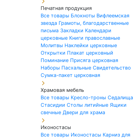
Печатная продукция
Все товары
Блокноты
Вифлеемская
звезда
Грамоты, благодарственные
письма
Закладки
Календари
церковные
Книги православные
Молитвы
Наклейки церковные
Открытки
Плакат церковный
Поминание
Присяга церковная
Наборы Пасхальные
Свидетельство
Сумка-пакет церковная
Храмовая мебель
Все товары
Кресло-троны
Седалища
Стасидии
Столы литийные
Ящики
свечные
Двери для храма
Иконостасы
Все товары
Иконостасы
Карниз для