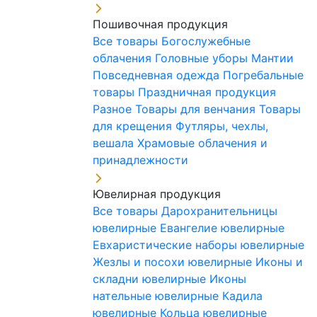
Пошивочная продукция
Все товары
Богослужебные
облачения
Головные уборы
Мантии
Повседневная одежда
Погребальные
товары
Праздничная продукция
Разное
Товары для венчания
Товары
для крещения
Футляры, чехлы,
вешала
Храмовые облачения и
принадлежности
Ювелирная продукция
Все товары
Дарохранительницы
ювелирные
Евангелие ювелирные
Евхаристические наборы ювелирные
Жезлы и посохи ювелирные
Иконы и
складни ювелирные
Иконы
нательные ювелирные
Кадила
ювелирные
Кольца ювелирные