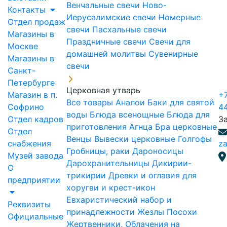
Венчальные свечи
Ново-
Контакты
Иерусалимские свечи
Номерные
Отдел продаж
свечи
Пасхальные свечи
Магазины в
Праздничные свечи
Свечи для
Москве
домашней молитвы
Сувенирные
Магазины в
свечи
Санкт-
Петербурге
Церковная утварь
Магазин в п.
+7
Все товары
Аналои
Баки для святой
Софрино
4
воды
Блюда всенощные
Блюда для
Отдел кадров
З
приготовления Агнца
Бра церковные
Отдел
Венцы
Вывески церковные
Голгофы
снабжения
za
Гробницы, раки
Дароносицы
Музей завода
Дарохранительницы
Дикирии-
О
трикирии
Древки и оглавия для
предприятии
хоругви и крест-икон
Евхаристический набор и
Реквизиты
принадлежности
Жезлы Посохи
Официальные
Жертвенники, Облачения на