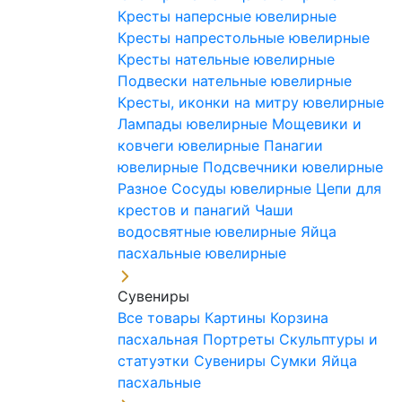
Кресты наперсные ювелирные
Кресты напрестольные ювелирные
Кресты нательные ювелирные
Подвески нательные ювелирные
Кресты, иконки на митру ювелирные
Лампады ювелирные
Мощевики и
ковчеги ювелирные
Панагии
ювелирные
Подсвечники ювелирные
Разное
Сосуды ювелирные
Цепи для
крестов и панагий
Чаши
водосвятные ювелирные
Яйца
пасхальные ювелирные
Сувениры
Все товары
Картины
Корзина
пасхальная
Портреты
Скульптуры и
статуэтки
Сувениры
Сумки
Яйца
пасхальные