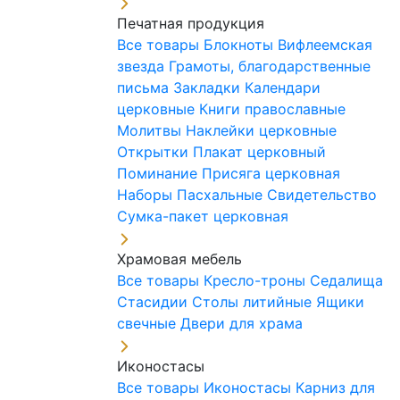
Печатная продукция
Все товары
Блокноты
Вифлеемская
звезда
Грамоты, благодарственные
письма
Закладки
Календари
церковные
Книги православные
Молитвы
Наклейки церковные
Открытки
Плакат церковный
Поминание
Присяга церковная
Наборы Пасхальные
Свидетельство
Сумка-пакет церковная
Храмовая мебель
Все товары
Кресло-троны
Седалища
Стасидии
Столы литийные
Ящики
свечные
Двери для храма
Иконостасы
Все товары
Иконостасы
Карниз для