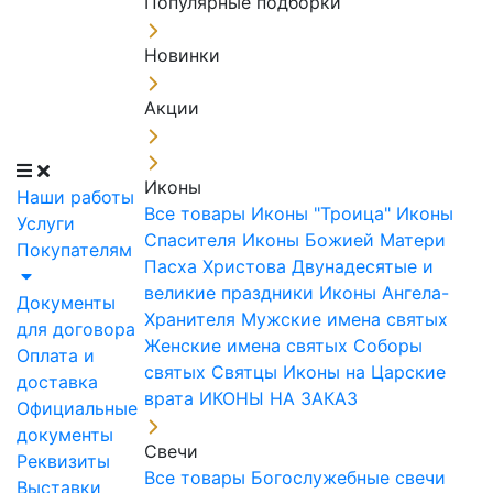
Популярные подборки
Новинки
Акции
Иконы
Наши работы
Все товары
Иконы "Троица"
Иконы
Услуги
Спасителя
Иконы Божией Матери
Покупателям
Пасха Христова
Двунадесятые и
великие праздники
Иконы Ангела-
Документы
Хранителя
Мужские имена святых
для договора
Женские имена святых
Соборы
Оплата и
святых
Святцы
Иконы на Царские
доставка
врата
ИКОНЫ НА ЗАКАЗ
Официальные
документы
Свечи
Реквизиты
Все товары
Богослужебные свечи
Выставки