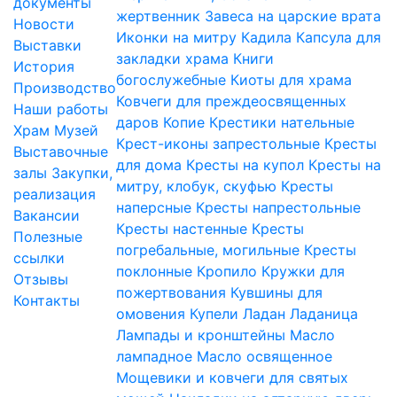
документы
жертвенник
Завеса на царские врата
Новости
Иконки на митру
Кадила
Капсула для
Выставки
закладки храма
Книги
История
богослужебные
Киоты для храма
Производство
Ковчеги для преждеосвященных
Наши работы
даров
Копие
Крестики нательные
Храм
Музей
Крест-иконы запрестольные
Кресты
Выставочные
для дома
Кресты на купол
Кресты на
залы
Закупки,
митру, клобук, скуфью
Кресты
реализация
наперсные
Кресты напрестольные
Вакансии
Кресты настенные
Кресты
Полезные
погребальные, могильные
Кресты
ссылки
поклонные
Кропило
Кружки для
Отзывы
пожертвования
Кувшины для
Контакты
омовения
Купели
Ладан
Ладаница
Лампады и кронштейны
Масло
лампадное
Масло освященное
Мощевики и ковчеги для святых