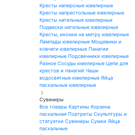
Кресты наперсные ювелирные
Кресты напрестольные ювелирные
Кресты нательные ювелирные
Подвески нательные ювелирные
Кресты, иконки на митру ювелирные
Лампады ювелирные
Мощевики и
ковчеги ювелирные
Панагии
ювелирные
Подсвечники ювелирные
Разное
Сосуды ювелирные
Цепи для
крестов и панагий
Чаши
водосвятные ювелирные
Яйца
пасхальные ювелирные
Сувениры
Все товары
Картины
Корзина
пасхальная
Портреты
Скульптуры и
статуэтки
Сувениры
Сумки
Яйца
пасхальные