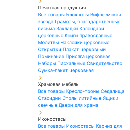
Печатная продукция
Все товары
Блокноты
Вифлеемская
звезда
Грамоты, благодарственные
письма
Закладки
Календари
церковные
Книги православные
Молитвы
Наклейки церковные
Открытки
Плакат церковный
Поминание
Присяга церковная
Наборы Пасхальные
Свидетельство
Сумка-пакет церковная
Храмовая мебель
Все товары
Кресло-троны
Седалища
Стасидии
Столы литийные
Ящики
свечные
Двери для храма
Иконостасы
Все товары
Иконостасы
Карниз для