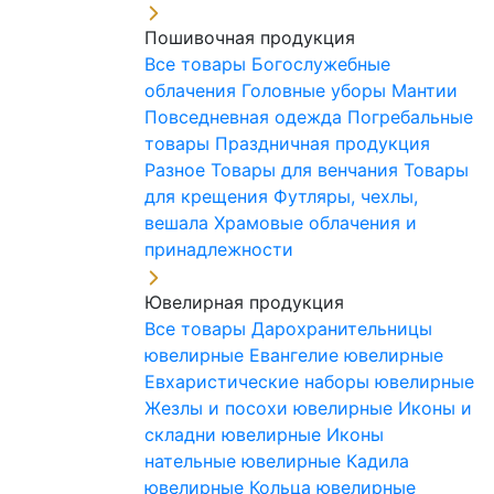
Пошивочная продукция
Все товары
Богослужебные
облачения
Головные уборы
Мантии
Повседневная одежда
Погребальные
товары
Праздничная продукция
Разное
Товары для венчания
Товары
для крещения
Футляры, чехлы,
вешала
Храмовые облачения и
принадлежности
Ювелирная продукция
Все товары
Дарохранительницы
ювелирные
Евангелие ювелирные
Евхаристические наборы ювелирные
Жезлы и посохи ювелирные
Иконы и
складни ювелирные
Иконы
нательные ювелирные
Кадила
ювелирные
Кольца ювелирные