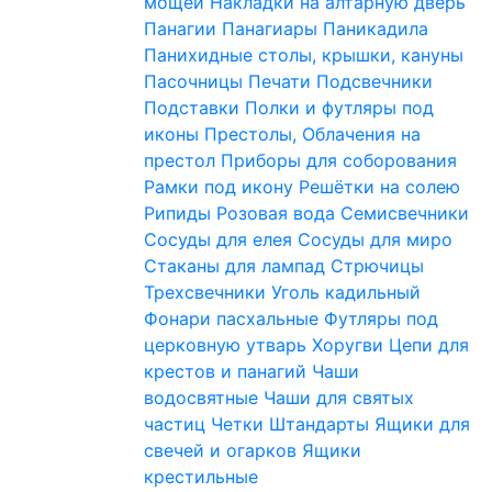
мощей
Накладки на алтарную дверь
Панагии
Панагиары
Паникадила
Панихидные столы, крышки, кануны
Пасочницы
Печати
Подсвечники
Подставки
Полки и футляры под
иконы
Престолы, Облачения на
престол
Приборы для соборования
Рамки под икону
Решётки на солею
Рипиды
Розовая вода
Семисвечники
Сосуды для елея
Сосуды для миро
Стаканы для лампад
Стрючицы
Трехсвечники
Уголь кадильный
Фонари пасхальные
Футляры под
церковную утварь
Хоругви
Цепи для
крестов и панагий
Чаши
водосвятные
Чаши для святых
частиц
Четки
Штандарты
Ящики для
свечей и огарков
Ящики
крестильные