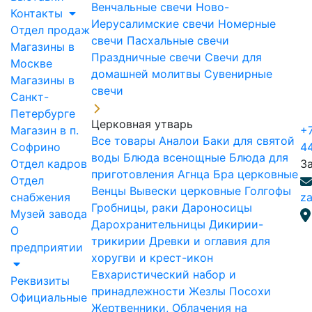
Венчальные свечи
Ново-
Контакты
Иерусалимские свечи
Номерные
Отдел продаж
свечи
Пасхальные свечи
Магазины в
Праздничные свечи
Свечи для
Москве
домашней молитвы
Сувенирные
Магазины в
свечи
Санкт-
Петербурге
Церковная утварь
Магазин в п.
+7
Все товары
Аналои
Баки для святой
Софрино
4
воды
Блюда всенощные
Блюда для
Отдел кадров
З
приготовления Агнца
Бра церковные
Отдел
Венцы
Вывески церковные
Голгофы
снабжения
za
Гробницы, раки
Дароносицы
Музей завода
Дарохранительницы
Дикирии-
О
трикирии
Древки и оглавия для
предприятии
хоругви и крест-икон
Евхаристический набор и
Реквизиты
принадлежности
Жезлы Посохи
Официальные
Жертвенники, Облачения на