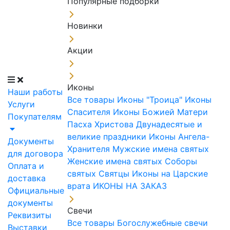
Популярные подборки
Новинки
Акции
Иконы
Наши работы
Все товары
Иконы "Троица"
Иконы
Услуги
Спасителя
Иконы Божией Матери
Покупателям
Пасха Христова
Двунадесятые и
великие праздники
Иконы Ангела-
Документы
Хранителя
Мужские имена святых
для договора
Женские имена святых
Соборы
Оплата и
святых
Святцы
Иконы на Царские
доставка
врата
ИКОНЫ НА ЗАКАЗ
Официальные
документы
Свечи
Реквизиты
Все товары
Богослужебные свечи
Выставки