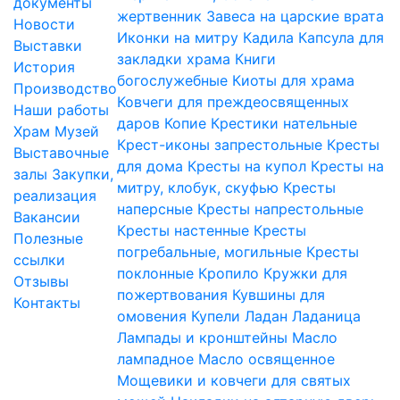
документы
жертвенник
Завеса на царские врата
Новости
Иконки на митру
Кадила
Капсула для
Выставки
закладки храма
Книги
История
богослужебные
Киоты для храма
Производство
Ковчеги для преждеосвященных
Наши работы
даров
Копие
Крестики нательные
Храм
Музей
Крест-иконы запрестольные
Кресты
Выставочные
для дома
Кресты на купол
Кресты на
залы
Закупки,
митру, клобук, скуфью
Кресты
реализация
наперсные
Кресты напрестольные
Вакансии
Кресты настенные
Кресты
Полезные
погребальные, могильные
Кресты
ссылки
поклонные
Кропило
Кружки для
Отзывы
пожертвования
Кувшины для
Контакты
омовения
Купели
Ладан
Ладаница
Лампады и кронштейны
Масло
лампадное
Масло освященное
Мощевики и ковчеги для святых