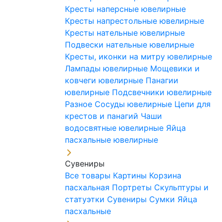
Кресты наперсные ювелирные
Кресты напрестольные ювелирные
Кресты нательные ювелирные
Подвески нательные ювелирные
Кресты, иконки на митру ювелирные
Лампады ювелирные
Мощевики и
ковчеги ювелирные
Панагии
ювелирные
Подсвечники ювелирные
Разное
Сосуды ювелирные
Цепи для
крестов и панагий
Чаши
водосвятные ювелирные
Яйца
пасхальные ювелирные
Сувениры
Все товары
Картины
Корзина
пасхальная
Портреты
Скульптуры и
статуэтки
Сувениры
Сумки
Яйца
пасхальные