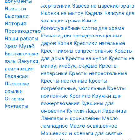
документы
жертвенник
Завеса на царские врата
Новости
Иконки на митру
Кадила
Капсула для
Выставки
закладки храма
Книги
История
богослужебные
Киоты для храма
Производство
Ковчеги для преждеосвященных
Наши работы
даров
Копие
Крестики нательные
Храм
Музей
Крест-иконы запрестольные
Кресты
Выставочные
для дома
Кресты на купол
Кресты на
залы
Закупки,
митру, клобук, скуфью
Кресты
реализация
наперсные
Кресты напрестольные
Вакансии
Кресты настенные
Кресты
Полезные
погребальные, могильные
Кресты
ссылки
поклонные
Кропило
Кружки для
Отзывы
пожертвования
Кувшины для
Контакты
омовения
Купели
Ладан
Ладаница
Лампады и кронштейны
Масло
лампадное
Масло освященное
Мощевики и ковчеги для святых