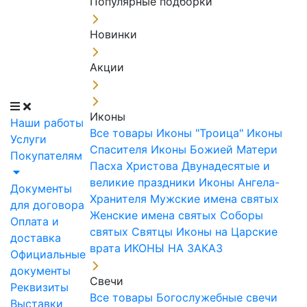
Популярные подборки
Новинки
Акции
Иконы
Наши работы
Все товары
Иконы "Троица"
Иконы
Услуги
Спасителя
Иконы Божией Матери
Покупателям
Пасха Христова
Двунадесятые и
великие праздники
Иконы Ангела-
Документы
Хранителя
Мужские имена святых
для договора
Женские имена святых
Соборы
Оплата и
святых
Святцы
Иконы на Царские
доставка
врата
ИКОНЫ НА ЗАКАЗ
Официальные
документы
Свечи
Реквизиты
Все товары
Богослужебные свечи
Выставки