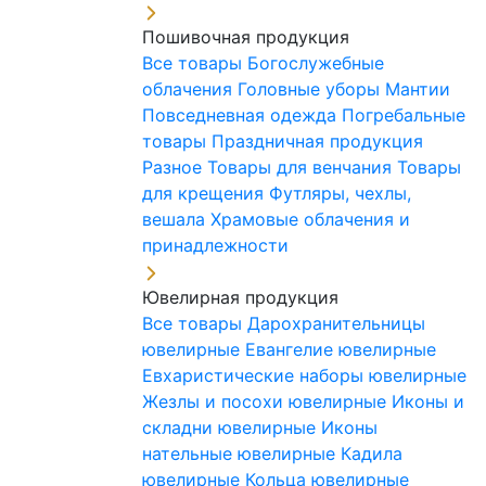
Пошивочная продукция
Все товары
Богослужебные
облачения
Головные уборы
Мантии
Повседневная одежда
Погребальные
товары
Праздничная продукция
Разное
Товары для венчания
Товары
для крещения
Футляры, чехлы,
вешала
Храмовые облачения и
принадлежности
Ювелирная продукция
Все товары
Дарохранительницы
ювелирные
Евангелие ювелирные
Евхаристические наборы ювелирные
Жезлы и посохи ювелирные
Иконы и
складни ювелирные
Иконы
нательные ювелирные
Кадила
ювелирные
Кольца ювелирные