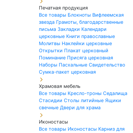
Печатная продукция
Все товары
Блокноты
Вифлеемская
звезда
Грамоты, благодарственные
письма
Закладки
Календари
церковные
Книги православные
Молитвы
Наклейки церковные
Открытки
Плакат церковный
Поминание
Присяга церковная
Наборы Пасхальные
Свидетельство
Сумка-пакет церковная
Храмовая мебель
Все товары
Кресло-троны
Седалища
Стасидии
Столы литийные
Ящики
свечные
Двери для храма
Иконостасы
Все товары
Иконостасы
Карниз для