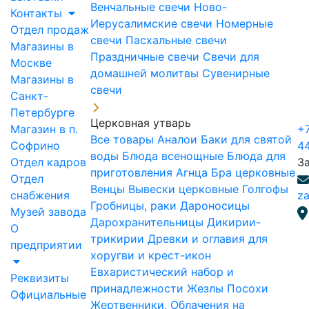
Венчальные свечи
Ново-
Контакты
Иерусалимские свечи
Номерные
Отдел продаж
свечи
Пасхальные свечи
Магазины в
Праздничные свечи
Свечи для
Москве
домашней молитвы
Сувенирные
Магазины в
свечи
Санкт-
Петербурге
Церковная утварь
Магазин в п.
+7
Все товары
Аналои
Баки для святой
Софрино
4
воды
Блюда всенощные
Блюда для
Отдел кадров
З
приготовления Агнца
Бра церковные
Отдел
Венцы
Вывески церковные
Голгофы
снабжения
za
Гробницы, раки
Дароносицы
Музей завода
Дарохранительницы
Дикирии-
О
трикирии
Древки и оглавия для
предприятии
хоругви и крест-икон
Евхаристический набор и
Реквизиты
принадлежности
Жезлы Посохи
Официальные
Жертвенники, Облачения на