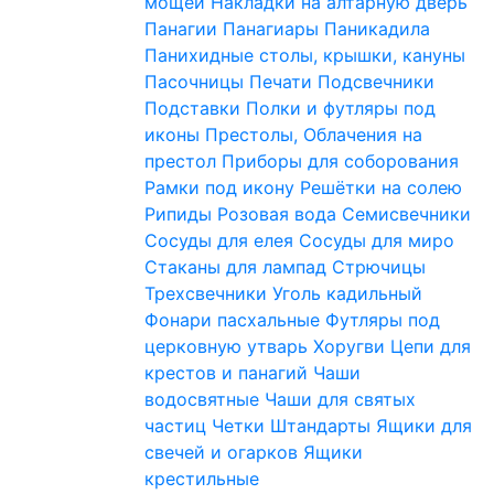
мощей
Накладки на алтарную дверь
Панагии
Панагиары
Паникадила
Панихидные столы, крышки, кануны
Пасочницы
Печати
Подсвечники
Подставки
Полки и футляры под
иконы
Престолы, Облачения на
престол
Приборы для соборования
Рамки под икону
Решётки на солею
Рипиды
Розовая вода
Семисвечники
Сосуды для елея
Сосуды для миро
Стаканы для лампад
Стрючицы
Трехсвечники
Уголь кадильный
Фонари пасхальные
Футляры под
церковную утварь
Хоругви
Цепи для
крестов и панагий
Чаши
водосвятные
Чаши для святых
частиц
Четки
Штандарты
Ящики для
свечей и огарков
Ящики
крестильные