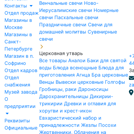
Венчальные свечи
Ново-
Контакты
Иерусалимские свечи
Номерные
Отдел продаж
свечи
Пасхальные свечи
Магазины в
Праздничные свечи
Свечи для
Москве
домашней молитвы
Сувенирные
Магазины в
свечи
Санкт-
Петербурге
Церковная утварь
Магазин в п.
+7
Все товары
Аналои
Баки для святой
Софрино
4
воды
Блюда всенощные
Блюда для
Отдел кадров
З
приготовления Агнца
Бра церковные
Отдел
Венцы
Вывески церковные
Голгофы
снабжения
za
Гробницы, раки
Дароносицы
Музей завода
Дарохранительницы
Дикирии-
О
трикирии
Древки и оглавия для
предприятии
хоругви и крест-икон
Евхаристический набор и
Реквизиты
принадлежности
Жезлы Посохи
Официальные
Жертвенники, Облачения на