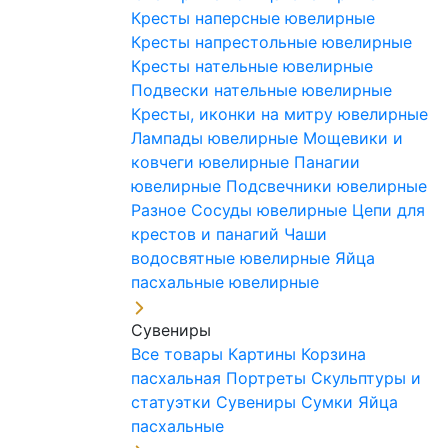
Кресты наперсные ювелирные
Кресты напрестольные ювелирные
Кресты нательные ювелирные
Подвески нательные ювелирные
Кресты, иконки на митру ювелирные
Лампады ювелирные
Мощевики и
ковчеги ювелирные
Панагии
ювелирные
Подсвечники ювелирные
Разное
Сосуды ювелирные
Цепи для
крестов и панагий
Чаши
водосвятные ювелирные
Яйца
пасхальные ювелирные
Сувениры
Все товары
Картины
Корзина
пасхальная
Портреты
Скульптуры и
статуэтки
Сувениры
Сумки
Яйца
пасхальные