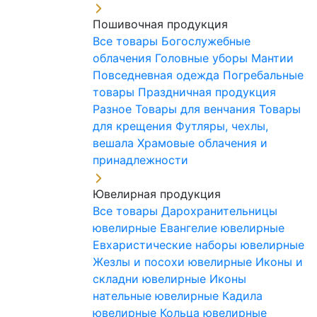
Пошивочная продукция
Все товары
Богослужебные
облачения
Головные уборы
Мантии
Повседневная одежда
Погребальные
товары
Праздничная продукция
Разное
Товары для венчания
Товары
для крещения
Футляры, чехлы,
вешала
Храмовые облачения и
принадлежности
Ювелирная продукция
Все товары
Дарохранительницы
ювелирные
Евангелие ювелирные
Евхаристические наборы ювелирные
Жезлы и посохи ювелирные
Иконы и
складни ювелирные
Иконы
нательные ювелирные
Кадила
ювелирные
Кольца ювелирные