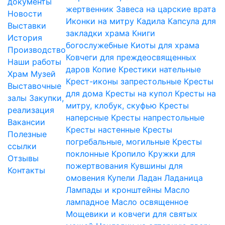
документы
жертвенник
Завеса на царские врата
Новости
Иконки на митру
Кадила
Капсула для
Выставки
закладки храма
Книги
История
богослужебные
Киоты для храма
Производство
Ковчеги для преждеосвященных
Наши работы
даров
Копие
Крестики нательные
Храм
Музей
Крест-иконы запрестольные
Кресты
Выставочные
для дома
Кресты на купол
Кресты на
залы
Закупки,
митру, клобук, скуфью
Кресты
реализация
наперсные
Кресты напрестольные
Вакансии
Кресты настенные
Кресты
Полезные
погребальные, могильные
Кресты
ссылки
поклонные
Кропило
Кружки для
Отзывы
пожертвования
Кувшины для
Контакты
омовения
Купели
Ладан
Ладаница
Лампады и кронштейны
Масло
лампадное
Масло освященное
Мощевики и ковчеги для святых