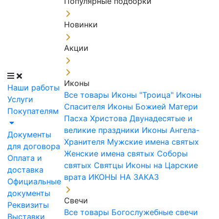
Популярные подборки
Новинки
Акции
Иконы
Наши работы
Все товары
Иконы "Троица"
Иконы
Услуги
Спасителя
Иконы Божией Матери
Покупателям
Пасха Христова
Двунадесятые и
великие праздники
Иконы Ангела-
Документы
Хранителя
Мужские имена святых
для договора
Женские имена святых
Соборы
Оплата и
святых
Святцы
Иконы на Царские
доставка
врата
ИКОНЫ НА ЗАКАЗ
Официальные
документы
Свечи
Реквизиты
Все товары
Богослужебные свечи
Выставки