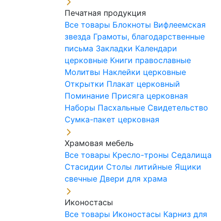
Печатная продукция
Все товары
Блокноты
Вифлеемская
звезда
Грамоты, благодарственные
письма
Закладки
Календари
церковные
Книги православные
Молитвы
Наклейки церковные
Открытки
Плакат церковный
Поминание
Присяга церковная
Наборы Пасхальные
Свидетельство
Сумка-пакет церковная
Храмовая мебель
Все товары
Кресло-троны
Седалища
Стасидии
Столы литийные
Ящики
свечные
Двери для храма
Иконостасы
Все товары
Иконостасы
Карниз для