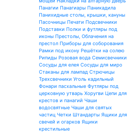
мощей
Накладки на алтарную дверь
Панагии
Панагиары
Паникадила
Панихидные столы, крышки, кануны
Пасочницы
Печати
Подсвечники
Подставки
Полки и футляры под
иконы
Престолы, Облачения на
престол
Приборы для соборования
Рамки под икону
Решётки на солею
Рипиды
Розовая вода
Семисвечники
Сосуды для елея
Сосуды для миро
Стаканы для лампад
Стрючицы
Трехсвечники
Уголь кадильный
Фонари пасхальные
Футляры под
церковную утварь
Хоругви
Цепи для
крестов и панагий
Чаши
водосвятные
Чаши для святых
частиц
Четки
Штандарты
Ящики для
свечей и огарков
Ящики
крестильные