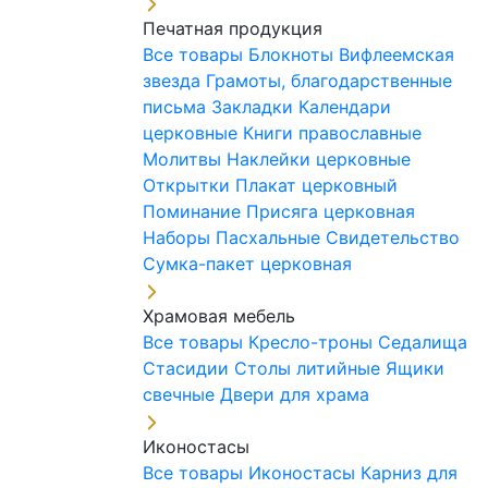
Печатная продукция
Все товары
Блокноты
Вифлеемская
звезда
Грамоты, благодарственные
письма
Закладки
Календари
церковные
Книги православные
Молитвы
Наклейки церковные
Открытки
Плакат церковный
Поминание
Присяга церковная
Наборы Пасхальные
Свидетельство
Сумка-пакет церковная
Храмовая мебель
Все товары
Кресло-троны
Седалища
Стасидии
Столы литийные
Ящики
свечные
Двери для храма
Иконостасы
Все товары
Иконостасы
Карниз для