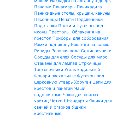
мощей
Накладки на алтарную дверь
Панагии
Панагиары
Паникадила
Панихидные столы, крышки, кануны
Пасочницы
Печати
Подсвечники
Подставки
Полки и футляры под
иконы
Престолы, Облачения на
престол
Приборы для соборования
Рамки под икону
Решётки на солею
Рипиды
Розовая вода
Семисвечники
Сосуды для елея
Сосуды для миро
Стаканы для лампад
Стрючицы
Трехсвечники
Уголь кадильный
Фонари пасхальные
Футляры под
церковную утварь
Хоругви
Цепи для
крестов и панагий
Чаши
водосвятные
Чаши для святых
частиц
Четки
Штандарты
Ящики для
свечей и огарков
Ящики
крестильные