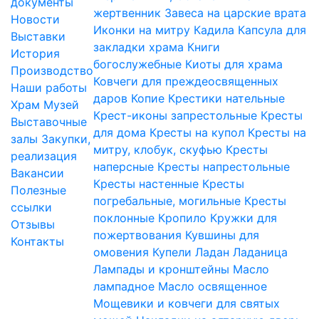
документы
жертвенник
Завеса на царские врата
Новости
Иконки на митру
Кадила
Капсула для
Выставки
закладки храма
Книги
История
богослужебные
Киоты для храма
Производство
Ковчеги для преждеосвященных
Наши работы
даров
Копие
Крестики нательные
Храм
Музей
Крест-иконы запрестольные
Кресты
Выставочные
для дома
Кресты на купол
Кресты на
залы
Закупки,
митру, клобук, скуфью
Кресты
реализация
наперсные
Кресты напрестольные
Вакансии
Кресты настенные
Кресты
Полезные
погребальные, могильные
Кресты
ссылки
поклонные
Кропило
Кружки для
Отзывы
пожертвования
Кувшины для
Контакты
омовения
Купели
Ладан
Ладаница
Лампады и кронштейны
Масло
лампадное
Масло освященное
Мощевики и ковчеги для святых