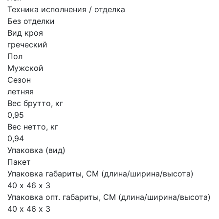
Техника исполнения / отделка
Без отделки
Вид кроя
греческий
Пол
Мужской
Сезон
летняя
Вес брутто, кг
0,95
Вес нетто, кг
0,94
Упаковка (вид)
Пакет
Упаковка габариты, СМ (длина/ширина/высота)
40 х 46 х 3
Упаковка опт. габариты, СМ (длина/ширина/высота)
40 х 46 х 3