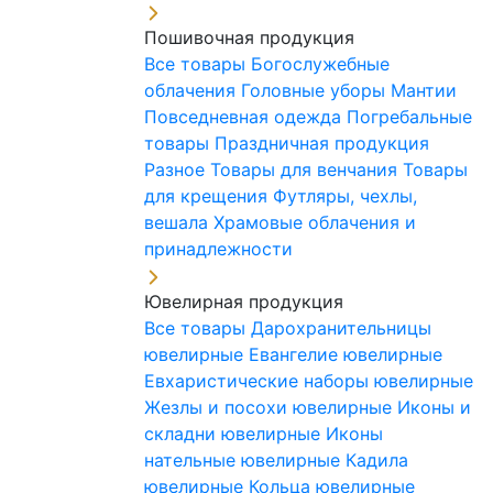
Пошивочная продукция
Все товары
Богослужебные
облачения
Головные уборы
Мантии
Повседневная одежда
Погребальные
товары
Праздничная продукция
Разное
Товары для венчания
Товары
для крещения
Футляры, чехлы,
вешала
Храмовые облачения и
принадлежности
Ювелирная продукция
Все товары
Дарохранительницы
ювелирные
Евангелие ювелирные
Евхаристические наборы ювелирные
Жезлы и посохи ювелирные
Иконы и
складни ювелирные
Иконы
нательные ювелирные
Кадила
ювелирные
Кольца ювелирные