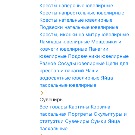
Кресты наперсные ювелирные
Кресты напрестольные ювелирные
Кресты нательные ювелирные
Подвески нательные ювелирные
Кресты, иконки на митру ювелирные
Лампады ювелирные
Мощевики и
ковчеги ювелирные
Панагии
ювелирные
Подсвечники ювелирные
Разное
Сосуды ювелирные
Цепи для
крестов и панагий
Чаши
водосвятные ювелирные
Яйца
пасхальные ювелирные
Сувениры
Все товары
Картины
Корзина
пасхальная
Портреты
Скульптуры и
статуэтки
Сувениры
Сумки
Яйца
пасхальные