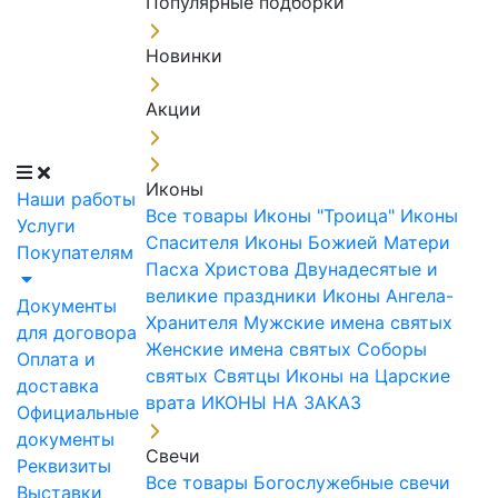
Популярные подборки
Новинки
Акции
Иконы
Наши работы
Все товары
Иконы "Троица"
Иконы
Услуги
Спасителя
Иконы Божией Матери
Покупателям
Пасха Христова
Двунадесятые и
великие праздники
Иконы Ангела-
Документы
Хранителя
Мужские имена святых
для договора
Женские имена святых
Соборы
Оплата и
святых
Святцы
Иконы на Царские
доставка
врата
ИКОНЫ НА ЗАКАЗ
Официальные
документы
Свечи
Реквизиты
Все товары
Богослужебные свечи
Выставки