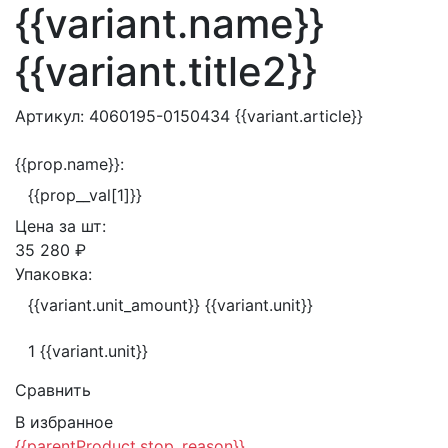
{{variant.name}}
{{variant.title2}}
Артикул:
4060195-0150434
{{variant.article}}
{{prop.name}}:
{{prop__val[1]}}
Цена за
шт:
35 280 ₽
Упаковка:
{{variant.unit_amount}} {{variant.unit}}
1 {{variant.unit}}
Сравнить
В избранное
{{parentProduct.stop_reason}}