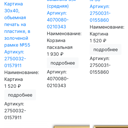
Картина
(средняя)
Артикул:
30х40,
Артикул:
2750031-
объемная
4070080-
0155860
печать на
0210343
Наименование:
пластике, в
Наименование:
Картина
золоченой
Корзина
1 520 ₽
рамке №55
пасхальная
подробнее
Артикул:
1 930 ₽
Артикул:
2750032-
подробнее
2750031-
0157911
Артикул:
0155860
Наименование:
4070080-
Картина
0210343
1 520 ₽
подробнее
Артикул:
2750032-
0157911