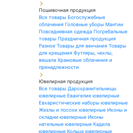
Пошивочная продукция
Все товары
Богослужебные
облачения
Головные уборы
Мантии
Повседневная одежда
Погребальные
товары
Праздничная продукция
Разное
Товары для венчания
Товары
для крещения
Футляры, чехлы,
вешала
Храмовые облачения и
принадлежности
Ювелирная продукция
Все товары
Дарохранительницы
ювелирные
Евангелие ювелирные
Евхаристические наборы ювелирные
Жезлы и посохи ювелирные
Иконы и
складни ювелирные
Иконы
нательные ювелирные
Кадила
ювелирные
Кольца ювелирные