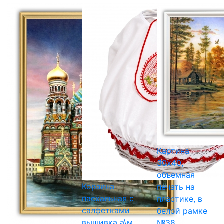
Картина
30х40,
объемная
Корзина
печать на
пасхальная с
пластике, в
салфетками
белой рамке
вышивка а\м
№38