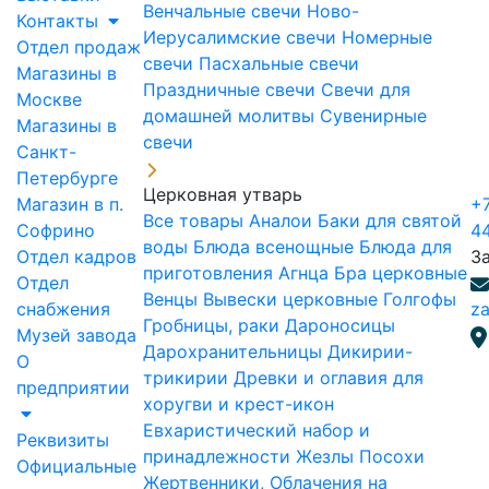
Венчальные свечи
Ново-
Контакты
Иерусалимские свечи
Номерные
Отдел продаж
свечи
Пасхальные свечи
Магазины в
Праздничные свечи
Свечи для
Москве
домашней молитвы
Сувенирные
Магазины в
свечи
Санкт-
Петербурге
Церковная утварь
Магазин в п.
+7
Все товары
Аналои
Баки для святой
Софрино
4
воды
Блюда всенощные
Блюда для
Отдел кадров
З
приготовления Агнца
Бра церковные
Отдел
Венцы
Вывески церковные
Голгофы
снабжения
za
Гробницы, раки
Дароносицы
Музей завода
Дарохранительницы
Дикирии-
О
трикирии
Древки и оглавия для
предприятии
хоругви и крест-икон
Евхаристический набор и
Реквизиты
принадлежности
Жезлы Посохи
Официальные
Жертвенники, Облачения на