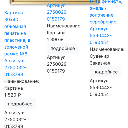
№43 финифть,
Артикул:
эмаль /
2750029-
Картина
золочение,
0159179
30х40,
серебрение
Наименование:
объемная
Артикул:
Картина
печать на
5590443-
1 390 ₽
пластике, в
0190454
золоченой
подробнее
Наименование:
рамке №8
Сувенир
Артикул:
Артикул:
Заказная
2750029-
2750032-
0159179
подробнее
0153799
Артикул:
Наименование:
5590443-
Картина
0190454
1 520 ₽
подробнее
Артикул:
2750032-
0153799