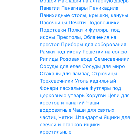
мощей
Накладки на алтарную дверь
Панагии
Панагиары
Паникадила
Панихидные столы, крышки, кануны
Пасочницы
Печати
Подсвечники
Подставки
Полки и футляры под
иконы
Престолы, Облачения на
престол
Приборы для соборования
Рамки под икону
Решётки на солею
Рипиды
Розовая вода
Семисвечники
Сосуды для елея
Сосуды для миро
Стаканы для лампад
Стрючицы
Трехсвечники
Уголь кадильный
Фонари пасхальные
Футляры под
церковную утварь
Хоругви
Цепи для
крестов и панагий
Чаши
водосвятные
Чаши для святых
частиц
Четки
Штандарты
Ящики для
свечей и огарков
Ящики
крестильные