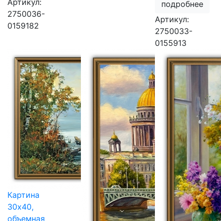
Артикул:
подробнее
2750036-
Артикул:
0159182
2750033-
0155913
Картина
30х40,
объемная