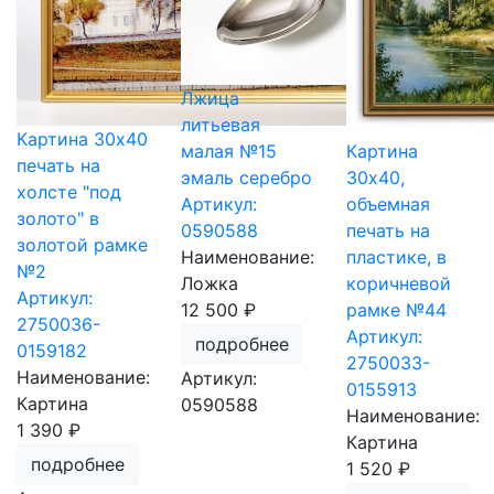
Лжица
литьевая
Картина 30х40
малая №15
Картина
печать на
эмаль серебро
30х40,
холсте "под
Артикул:
объемная
золото" в
0590588
печать на
золотой рамке
Наименование:
пластике, в
№2
Ложка
коричневой
Артикул:
12 500 ₽
рамке №44
2750036-
Артикул:
подробнее
0159182
2750033-
Наименование:
Артикул:
0155913
Картина
0590588
Наименование:
1 390 ₽
Картина
подробнее
1 520 ₽