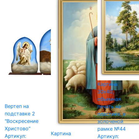
Картина
30х40,
объемная
Вертеп на
печать на
подставке 2
пластике, в
"Воскресение
золоченой
Христово"
рамке №44
Картина
Артикул:
Артикул: