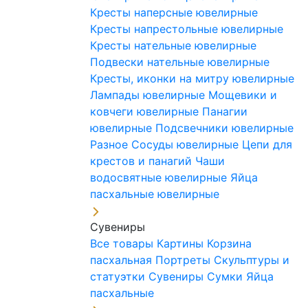
Кресты наперсные ювелирные
Кресты напрестольные ювелирные
Кресты нательные ювелирные
Подвески нательные ювелирные
Кресты, иконки на митру ювелирные
Лампады ювелирные
Мощевики и
ковчеги ювелирные
Панагии
ювелирные
Подсвечники ювелирные
Разное
Сосуды ювелирные
Цепи для
крестов и панагий
Чаши
водосвятные ювелирные
Яйца
пасхальные ювелирные
Сувениры
Все товары
Картины
Корзина
пасхальная
Портреты
Скульптуры и
статуэтки
Сувениры
Сумки
Яйца
пасхальные