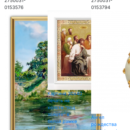
2750031-
2750031-
0153576
0153794
Картина 30х40
печать на
холсте "под
золото" в
Ангел
белой рамке
рождества
№7