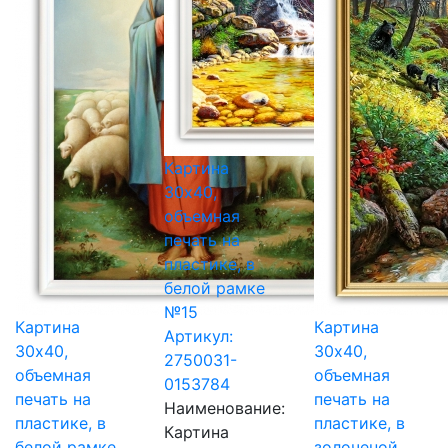
Картина
30х40,
объемная
печать на
пластике, в
белой рамке
№15
Картина
Картина
Артикул:
30х40,
30х40,
2750031-
объемная
объемная
0153784
печать на
печать на
Наименование:
пластике, в
пластике, в
Картина
белой рамке
золоченой