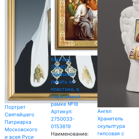
Картина
30х40,
объемная
печать на
пластике, в
коричневой
рамке №18
Портрет
Ангел
Артикул:
Святейшего
Хранитель
2750033-
Патриарха
скульптура
0153819
Московского
гипсовая с
Наименование:
и всея Руси