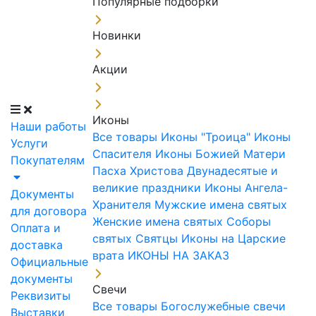
Популярные подборки
Новинки
Акции
Иконы
Наши работы
Все товары
Иконы "Троица"
Иконы
Услуги
Спасителя
Иконы Божией Матери
Покупателям
Пасха Христова
Двунадесятые и
великие праздники
Иконы Ангела-
Документы
Хранителя
Мужские имена святых
для договора
Женские имена святых
Соборы
Оплата и
святых
Святцы
Иконы на Царские
доставка
врата
ИКОНЫ НА ЗАКАЗ
Официальные
документы
Свечи
Реквизиты
Все товары
Богослужебные свечи
Выставки