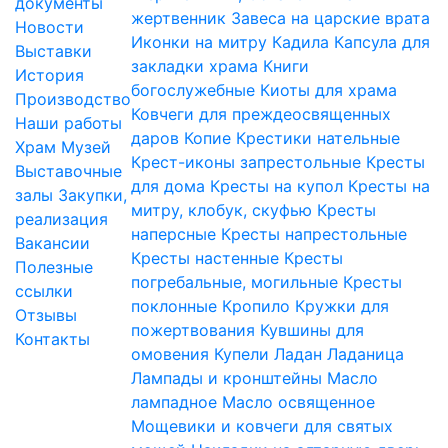
документы
жертвенник
Завеса на царские врата
Новости
Иконки на митру
Кадила
Капсула для
Выставки
закладки храма
Книги
История
богослужебные
Киоты для храма
Производство
Ковчеги для преждеосвященных
Наши работы
даров
Копие
Крестики нательные
Храм
Музей
Крест-иконы запрестольные
Кресты
Выставочные
для дома
Кресты на купол
Кресты на
залы
Закупки,
митру, клобук, скуфью
Кресты
реализация
наперсные
Кресты напрестольные
Вакансии
Кресты настенные
Кресты
Полезные
погребальные, могильные
Кресты
ссылки
поклонные
Кропило
Кружки для
Отзывы
пожертвования
Кувшины для
Контакты
омовения
Купели
Ладан
Ладаница
Лампады и кронштейны
Масло
лампадное
Масло освященное
Мощевики и ковчеги для святых