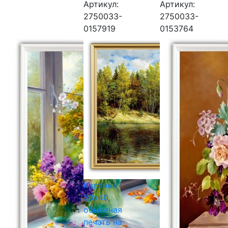
Артикул:
Артикул:
2750033-
2750033-
0157919
0153764
Картина
30х40,
объемная
печать на