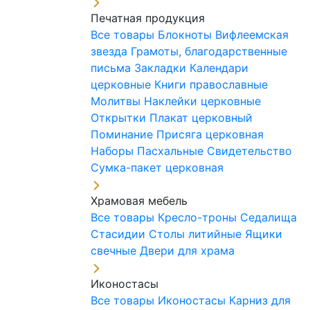
Печатная продукция
Все товары
Блокноты
Вифлеемская
звезда
Грамоты, благодарственные
письма
Закладки
Календари
церковные
Книги православные
Молитвы
Наклейки церковные
Открытки
Плакат церковный
Поминание
Присяга церковная
Наборы Пасхальные
Свидетельство
Сумка-пакет церковная
Храмовая мебель
Все товары
Кресло-троны
Седалища
Стасидии
Столы литийные
Ящики
свечные
Двери для храма
Иконостасы
Все товары
Иконостасы
Карниз для